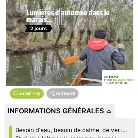
Lumières d'automne dans le
marais...
2 jours
Floma
PAR
06 MARS 2020
PUBLIÉ
807 LECTEURS
J'AIME
?
(8)
PARTAGER
INFORMATIONS GÉNÉRALES
Besoin d'eau, besoin de calme, de vert...