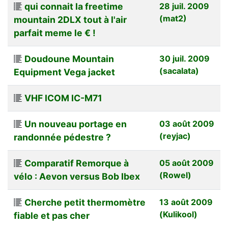
qui connait la freetime
28 juil. 2009
(mat2)
mountain 2DLX tout à l'air
parfait meme le € !
Doudoune Mountain
30 juil. 2009
(sacalata)
Equipment Vega jacket
VHF ICOM IC-M71
Un nouveau portage en
03 août 2009
(reyjac)
randonnée pédestre ?
Comparatif Remorque à
05 août 2009
(Rowel)
vélo : Aevon versus Bob Ibex
Cherche petit thermomètre
13 août 2009
(Kulikool)
fiable et pas cher