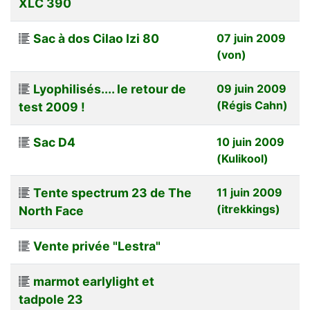
XLC 390
Sac à dos Cilao Izi 80
07 juin 2009
(von)
Lyophilisés.... le retour de
09 juin 2009
(Régis Cahn)
test 2009 !
Sac D4
10 juin 2009
(Kulikool)
Tente spectrum 23 de The
11 juin 2009
(itrekkings)
North Face
Vente privée "Lestra"
marmot earlylight et
tadpole 23