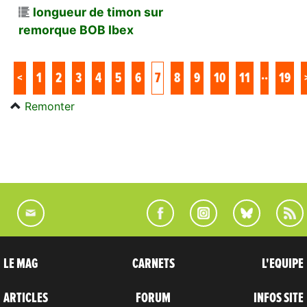
longueur de timon sur
remorque BOB Ibex
..
<
1
2
3
4
5
6
7
8
9
10
11
19
Remonter
LE MAG
CARNETS
L'EQUIPE
ARTICLES
FORUM
INFOS SITE