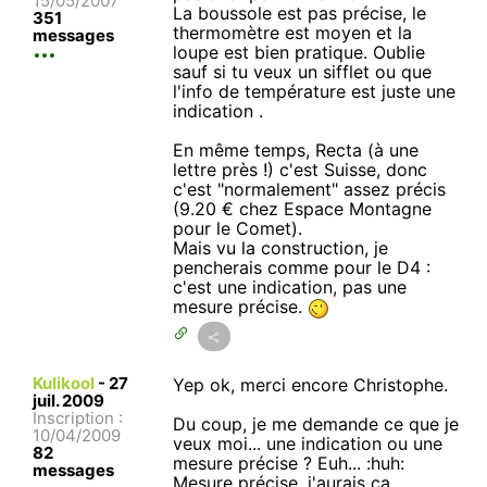
15/05/2007
La boussole est pas précise, le
351
thermomètre est moyen et la
messages
loupe est bien pratique. Oublie
sauf si tu veux un sifflet ou que
l'info de température est juste une
indication .
En même temps, Recta (à une
lettre près !) c'est Suisse, donc
c'est "normalement" assez précis
(9.20 € chez Espace Montagne
pour le Comet).
Mais vu la construction, je
pencherais comme pour le D4 :
c'est une indication, pas une
mesure précise.
Kulikool
-
27
Yep ok, merci encore Christophe.
juil. 2009
Inscription :
Du coup, je me demande ce que je
10/04/2009
veux moi... une indication ou une
82
mesure précise ? Euh... :huh:
messages
Mesure précise, j'aurais ça