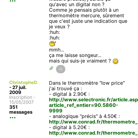
qu'avec un digital non ?
Comme je pensais plutôt à un
thermomètre mercure, sûrement
que c'est juste une indication que
je veux ?
:huh:
:huh:
mmh...
ça me laisse songeur...
mais qui suis-je vraiment ?
ChristopheD
Dans le thermomètre "low price"
-
27 juil.
j'ai trouvé ça :
2009
- digital à 2.90€ :
Inscription :
http://www.selectronic.fr/article.as
15/05/2007
article_ref_entier=90.5860-
351
9999
messages
- analogique "précis" à 4.50€ :
http://www.conrad.fr/thermometr
- digital à 5.20€ :
http://www.conrad.fr/thermometre