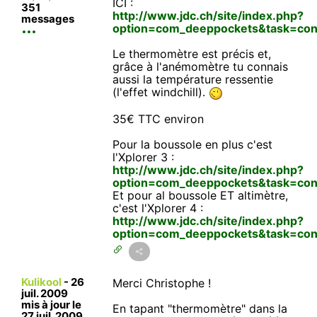
ICI :
351
http://www.jdc.ch/site/index.php?
messages
option=com_deeppockets&task=con
Le thermomètre est précis et,
grâce à l'anémomètre tu connais
aussi la température ressentie
(l'effet windchill).
35€ TTC environ
Pour la boussole en plus c'est
l'Xplorer 3 :
http://www.jdc.ch/site/index.php?
option=com_deeppockets&task=co
Et pour al boussole ET altimètre,
c'est l'Xplorer 4 :
http://www.jdc.ch/site/index.php?
option=com_deeppockets&task=con
Kulikool
-
26
Merci Christophe !
juil. 2009
mis à jour le
En tapant "thermomètre" dans la
27 juil. 2009