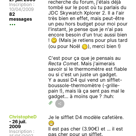
recherche du forum, j'étais déjà
Inscription :
tombé sur le post où tu parlais du
10/04/2009
JDC Skywatch Xplorer 2. Il a l'air
82
très bien en effet, mais peut-être
messages
un peu hors budget pour moi pour
l'instant, je pense que je n'ai pas
encore besoin d'un truc aussi bien
!
(Mais je retiens pour plus tard
(ou pour Noël
), merci bien !)
C'est pour ça que je pensais au
Recta Comet
. Mais j'aimerais
savoir si le thermomètre est fiable
ou si c'est un juste un gadget.
Y a aussi D4 qui vend un sifflet-
boussole-thermomètre (-grille-
pain !), mais là ça sent pas mal le
gadget... à moins que ? :huh:
ChristopheD
Je le sifflet D4 modèle cafetière.
-
26 juil.
2009
Il est pas cher (3.90€) et ... il est
Inscription :
pas cher pour un sifflet.