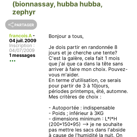
(bionnassay, hubba hubba,
zephyr
PARTAGER
francois A
-
Bonjour a tous,
04 juil. 2009
Inscription :
Je dois partir en randonnée 8
04/07/2009
jours et je cherche une tente?
1 messages
C'est la galère, cela fait 1 mois
que j'ai que ca dans la tête sans
arriver à faire mon choix. Pouvez-
vous m'aider.
En terme d'utilisation, ce serais
pour partir de 3 à 10jours,
périodes printemps, été, automne.
Mes critères de choix :
- Autoportée : indispensable
- Poids ; inférieur à 3KG
- dimensions minimum : L*l*H
(200*150*95) --> je ne souhaite
pas mettre les sacs dans l'abside
à cause de l'humidité la nuit. On