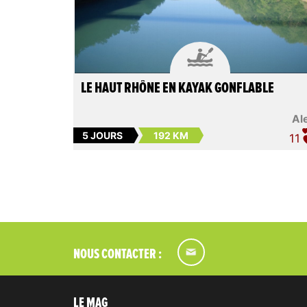

LE HAUT RHÔNE EN KAYAK GONFLABLE
Al
5 JOURS
192 KM
11
NOUS CONTACTER :
LE MAG