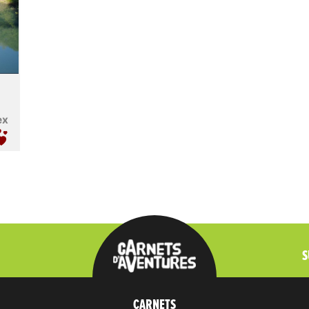
ex
S
CARNETS