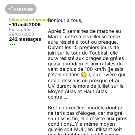
PARTAGER
loloautourdumonde
Bonjour à tous,
-
10 août 2009
Inscription :
Après 5 semaines de marche au
29/03/2008
Maroc, cette merveilleuse tente
242 messages
aura résisté à tout ou presque.
Durant les 15 premiers jours de
juin sur le tour du Toubkal, elle
aura résisté aux orages de grêles
quasi quotidien et aux rafales de
vent de plus de 100 km/h (je sais
j'étais dedans
), aux rivière qui
coule dessous ou presque et au
UV durant le mois de juillet sur le
Moyen Atlas et Haut Atlas
central....
Bref un excellent modèle dont je
ne taris pas d'éloges, car malgré
son tissus fin, elle résiste aux pires
conditions...Y a même moyen
qu'elle soit MUL, en utilisant soit
que le double toit, soit l'inverse,