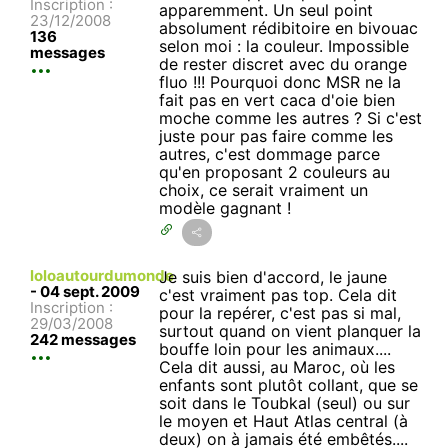
Inscription :
apparemment. Un seul point
23/12/2008
absolument rédibitoire en bivouac
136
selon moi : la couleur. Impossible
messages
de rester discret avec du orange
fluo !!! Pourquoi donc MSR ne la
fait pas en vert caca d'oie bien
moche comme les autres ? Si c'est
juste pour pas faire comme les
autres, c'est dommage parce
qu'en proposant 2 couleurs au
choix, ce serait vraiment un
modèle gagnant !
loloautourdumonde
Je suis bien d'accord, le jaune
-
04 sept. 2009
c'est vraiment pas top. Cela dit
Inscription :
pour la repérer, c'est pas si mal,
29/03/2008
surtout quand on vient planquer la
242 messages
bouffe loin pour les animaux....
Cela dit aussi, au Maroc, où les
enfants sont plutôt collant, que se
soit dans le Toubkal (seul) ou sur
le moyen et Haut Atlas central (à
deux) on à jamais été embêtés....