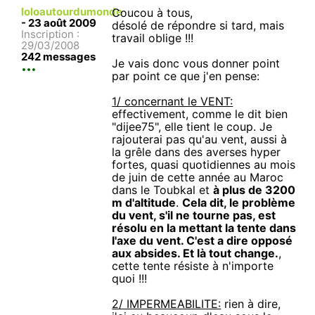
loloautourdumonde
Coucou à tous,
-
23 août 2009
désolé de répondre si tard, mais
Inscription :
travail oblige !!!
29/03/2008
242 messages
Je vais donc vous donner point
par point ce que j'en pense:
1/ concernant le VENT:
effectivement, comme le dit bien
"dijee75", elle tient le coup. Je
rajouterai pas qu'au vent, aussi à
la grêle dans des averses hyper
fortes, quasi quotidiennes au mois
de juin de cette année au Maroc
dans le Toubkal et
à plus de 3200
m d'altitude
.
Cela dit, le problème
du vent, s'il ne tourne pas, est
résolu en la mettant la tente dans
l'axe du vent. C'est a dire opposé
aux absides. Et là tout change.
,
cette tente résiste à n'importe
quoi !!!
2/ IMPERMEABILITE:
rien à dire,