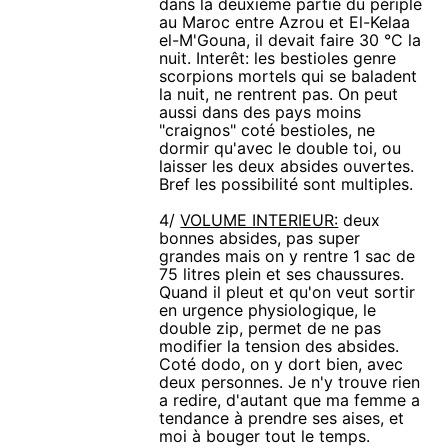
dans la deuxième partie du périple
au Maroc entre Azrou et El-Kelaa
el-M'Gouna, il devait faire 30 °C la
nuit. Interêt: les bestioles genre
scorpions mortels qui se baladent
la nuit, ne rentrent pas. On peut
aussi dans des pays moins
"craignos" coté bestioles, ne
dormir qu'avec le double toi, ou
laisser les deux absides ouvertes.
Bref les possibilité sont multiples.
4/
VOLUME INTERIEUR:
deux
bonnes absides, pas super
grandes mais on y rentre 1 sac de
75 litres plein et ses chaussures.
Quand il pleut et qu'on veut sortir
en urgence physiologique, le
double zip, permet de ne pas
modifier la tension des absides.
Coté dodo, on y dort bien, avec
deux personnes. Je n'y trouve rien
a redire, d'autant que ma femme a
tendance à prendre ses aises, et
moi à bouger tout le temps.