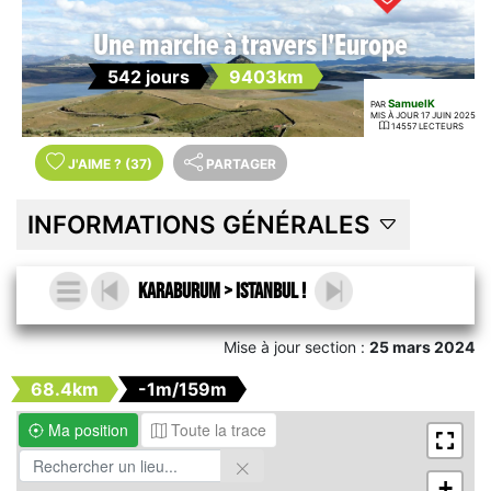
Une marche à travers l'Europe
542 jours
9403km
SamuelK
PAR
MIS À JOUR 17 JUIN 2025
14557 LECTEURS
J'AIME
?
(37)
PARTAGER
INFORMATIONS GÉNÉRALES
Karaburum > Istanbul !
Mise à jour section :
25 mars 2024
68.4km
-1m/159m
Ma position
Toute la trace
+