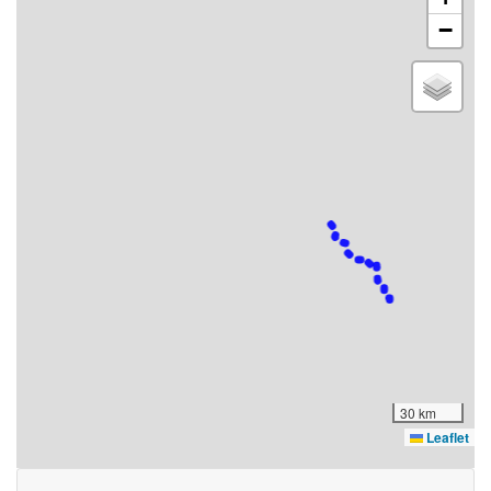
−
30 km
Leaflet