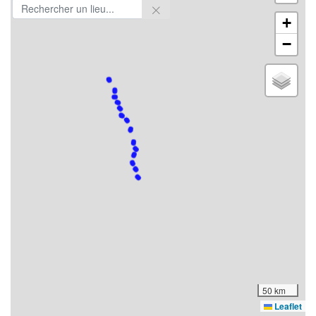
+
−
50 km
Leaflet