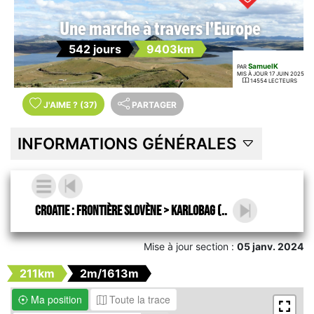
Une marche à travers l'Europe
542 jours
9403km
SamuelK
PAR
MIS À JOUR 17 JUIN 2025
14554 LECTEURS
J'AIME
?
(37)
PARTAGER
INFORMATIONS GÉNÉRALES
Croatie : frontière slovène > Karlobag (..
Mise à jour section :
05 janv. 2024
211km
2m/1613m
Ma position
Toute la trace