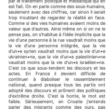
par le traitement politique et médiatique qui en
est fait. On en parle comme des sous-humains,
seulement avec des chiffres, car sinon il serait
trop troublant de regarder la réalité en face.
Comme si des vies humaines avaient moins de
valeur que d'autres. Ainsi même on si on ne le
pense pas, on s'habitue à l'idée implicite que la
vie d'une personne à la rue vaudrait moins que
la vie d'une personne intégrée, que la vie
d'un•e syrien vaudrait moins que la vie d'un•e
ukrainien•ne, que la vie d'un•e palestinien•ne
vaudrait moins que la vie d'un•e israélien•ne.
C'est ce que sous-tendent les discours et les
actes. En France il devient difficile de
continuer à diaboliser le rassemblement
national, quand presque tous les partis ont
adopté des discours et prônent des politiques
d'extrême droite. C'est la honte, le mot est
faible. Sérieusement, en Croatie j'entends
parler des migrants comme des ours, pas