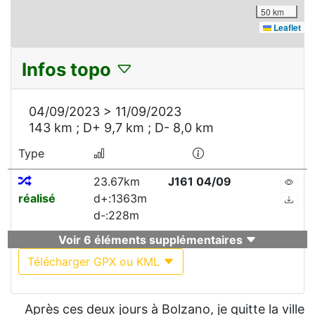
50 km
Leaflet
Infos topo
04/09/2023 > 11/09/2023
143 km ; D+ 9,7 km ; D- 8,0 km
Type
23.67km
J161 04/09
réalisé
d+:1363m
d-:228m
Voir 6 éléments supplémentaires
Télécharger GPX ou KML
Après ces deux jours à Bolzano, je quitte la ville