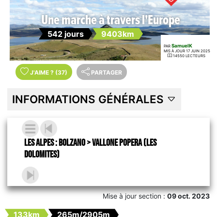
Une marche à travers l'Europe
542 jours
9403km
SamuelK
PAR
MIS À JOUR 17 JUIN 2025
14550 LECTEURS
J'AIME
?
(37)
PARTAGER
INFORMATIONS GÉNÉRALES
Les Alpes : Bolzano > Vallone Popera (les
Dolomites)
Mise à jour section :
09 oct. 2023
133km
265m/2905m