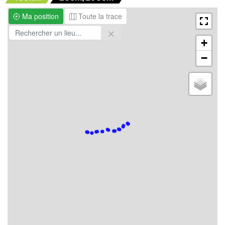
Ma position
Toute la trace
+
−