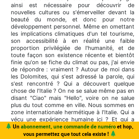
ainsi est nécessaire pour découvrir de
nouvelles cultures ou s'émerveiller devant la
beauté du monde, et donc pour notre
développement personnel. Même en omettant
les implications climatiques d'un tel tourisme,
son accessibilité à en réalité une faible
proportion privilégiée de l'humanité, et de
toute façon son existence récente et bientôt
finie qu'on se fiche du climat ou pas, j'ai envie
de répondre : vraiment ? Autour de moi dans
les Dolomites, qui s'est adressé la parole, qui
s'est rencontré ? Qui a découvert quelque
chose de l'Italie ? On ne se salue même pas en
disant "Ciao" mais "Hello", voire on ne salue
plus du tout comme en ville. Nous sommes en
zone internationale hermétique à l'Italie. Qui a
vécu une expérience humaine ici ? Et qui a
vraiment découvert la montagne, qui a
vraiment été attentif et touché par cet
Vous trouvez ce site utile ? Vous aimez le magazine ?