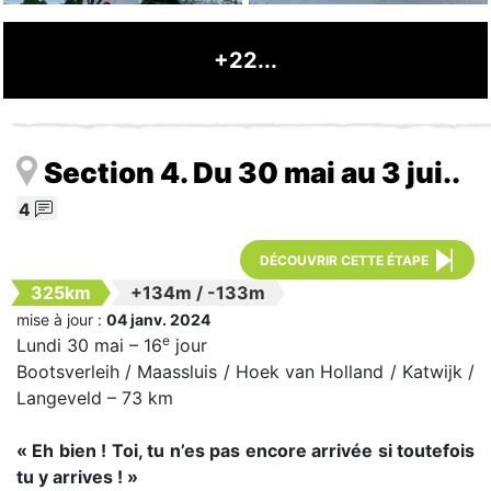
+22...
Section 4. Du 30 mai au 3 jui..
4
DÉCOUVRIR CETTE ÉTAPE
325km
+134m
/
-133m
mise à jour :
04 janv. 2024
e
Lundi 30 mai – 16
jour
Bootsverleih / Maassluis / Hoek van Holland / Katwijk /
Langeveld – 73 km
« Eh bien ! Toi, tu n’es pas encore arrivée si toutefois
tu y arrives ! »