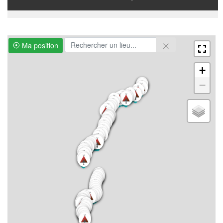
Ma position
+
−