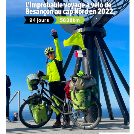
L'improbable voyage à vélo de
Besançon au cap Nord en 2022.
94 jours
5638km