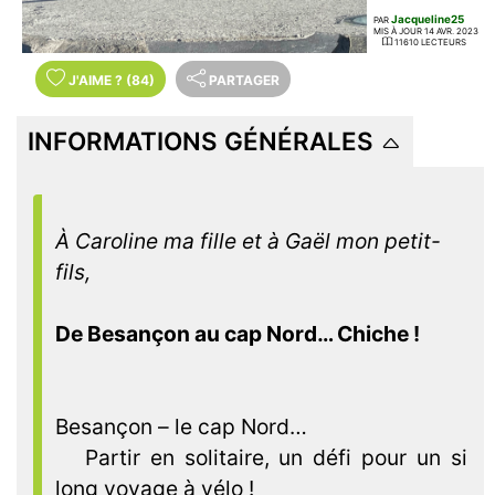
Jacqueline25
PAR
MIS À JOUR 14 AVR. 2023
11610 LECTEURS
J'AIME
?
(84)
PARTAGER
INFORMATIONS GÉNÉRALES
À Caroline ma fille et à Gaël mon petit-
fils,
De Besançon au cap Nord… Chiche !
Besançon – le cap Nord…
Partir en solitaire, un défi pour un si
long voyage à vélo !