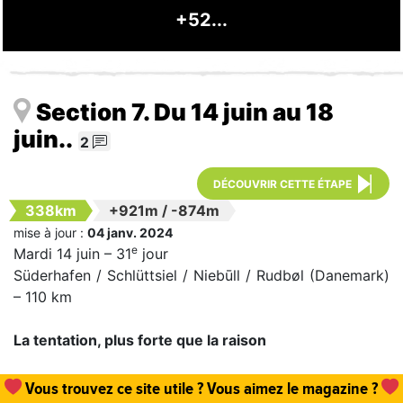
+52...
Section 7. Du 14 juin au 18
juin..
2
DÉCOUVRIR CETTE ÉTAPE
338km
+921m
/
-874m
mise à jour :
04 janv. 2024
e
Mardi 14 juin – 31
jour
Süderhafen / Schlüttsiel / Niebūll / Rudbøl (Danemark)
– 110 km
La tentation, plus forte que la raison
Un
abonnement, une commande de numéro
et hop,
Mon objectif est de passer la frontière du Danemark
vous permettez que tout cela existe !