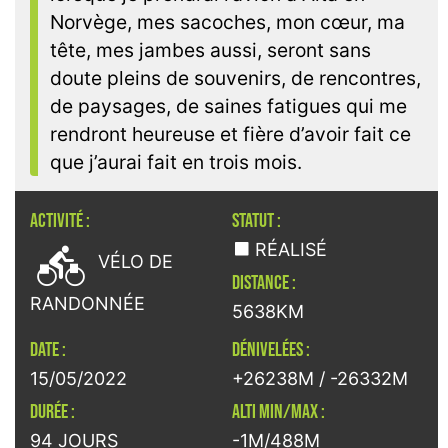
Norvège, mes sacoches, mon cœur, ma
tête, mes jambes aussi, seront sans
doute pleins de souvenirs, de rencontres,
de paysages, de saines fatigues qui me
rendront heureuse et fière d’avoir fait ce
que j’aurai fait en trois mois.
ACTIVITÉ :
STATUT :

RÉALISÉ
VÉLO DE
DISTANCE :
RANDONNÉE
5638KM
DATE :
DÉNIVELÉES :
15/05/2022
+26238M / -26332M
DURÉE :
ALTI MIN/MAX :
94 JOURS
-1M/488M