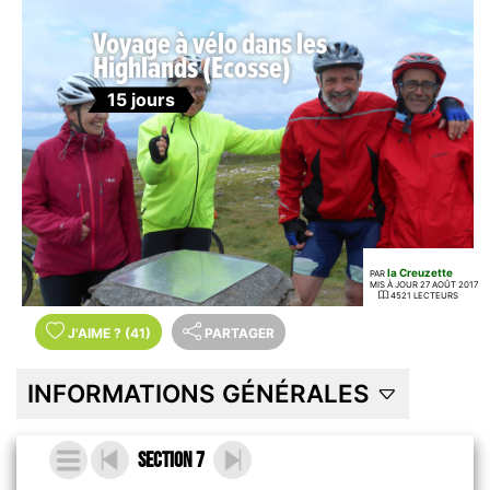
Voyage à vélo dans les
Highlands (Ecosse)
15 jours
la Creuzette
PAR
MIS À JOUR 27 AOÛT 2017
4521 LECTEURS
J'AIME
?
(41)
PARTAGER
INFORMATIONS GÉNÉRALES
Section 7