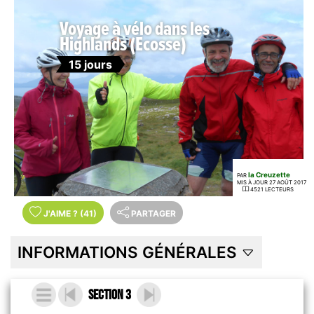
Voyage à vélo dans les
Highlands (Ecosse)
15 jours
la Creuzette
PAR
MIS À JOUR 27 AOÛT 2017
4521 LECTEURS
J'AIME
?
(41)
PARTAGER
INFORMATIONS GÉNÉRALES
Section 3