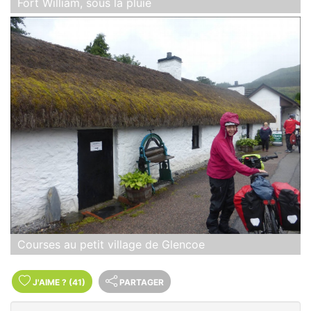
Fort William, sous la pluie
Courses au petit village de Glencoe
J'AIME
?
(41)
PARTAGER