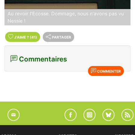
Au revoir l'Ecosse. Dommage, nous n'avons pas vu
Nessie !
J'AIME
?
(41)
PARTAGER
Commentaires
COMMENTER