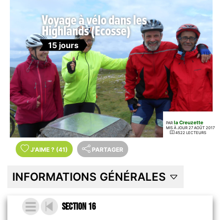
Voyage à vélo dans les
Highlands (Ecosse)
15 jours
la Creuzette
PAR
MIS À JOUR 27 AOÛT 2017
4522 LECTEURS
J'AIME
?
(41)
PARTAGER
INFORMATIONS GÉNÉRALES
Section 16