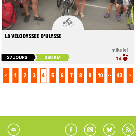

LA VÉLODYSSÉE D'ULYSSE
mikulel
27 JOURS
386 KM
14
..
<
1
2
3
4
5
6
7
8
9
10
43
>