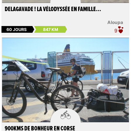
DELAGAVADE ! LA VÉLODYSSÉE EN FAMILLE...
Aloupa
60 JOURS
847 KM
9

900KMS DE BONHEUR EN CORSE