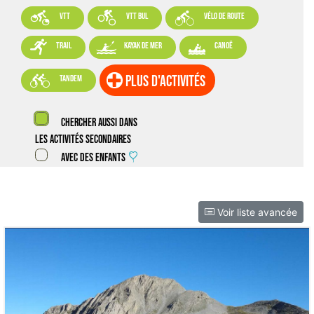



VTT
VTT BUL
vélo de route



trail
kayak de mer
canoë

plus d'activités
tandem
Chercher aussi dans
les activités secondaires
Avec des enfants
Voir liste avancée