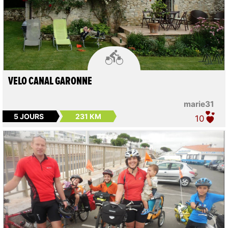

VELO CANAL GARONNE
marie31
5 JOURS
231 KM
10