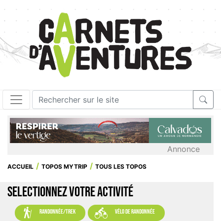
Annonce
ACCUEIL
TOPOS MYTRIP
TOUS LES TOPOS
SELECTIONNEZ VOTRE ACTIVITÉ


randonnée/trek
vélo de randonnée