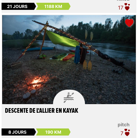
21 JOURS
1188 KM
17

DESCENTE DE L'ALLIER EN KAYAK
pitch
8 JOURS
190 KM
7