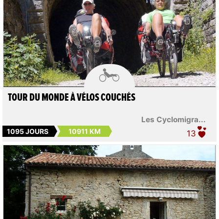

TOUR DU MONDE À VÉLOS COUCHÉS
Les Cyclomigra...
1095 JOURS
10911 KM
13