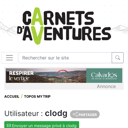
Annonce
ACCUEIL
TOPOS MYTRIP
clodg
Utilisateur :
PARTAGER
Envoyer un message privé à clodg