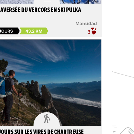
AVERSÉE DU VERCORS EN SKI PULKA
Manudad
 JOURS
43.2 KM
8

JOURS SUR LES VIRES DE CHARTREUSE