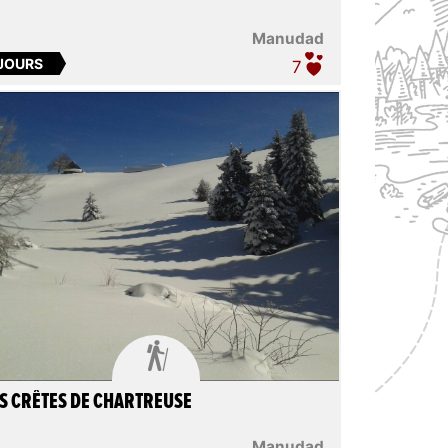
Manudad
 JOURS
7

S CRÊTES DE CHARTREUSE
Manudad