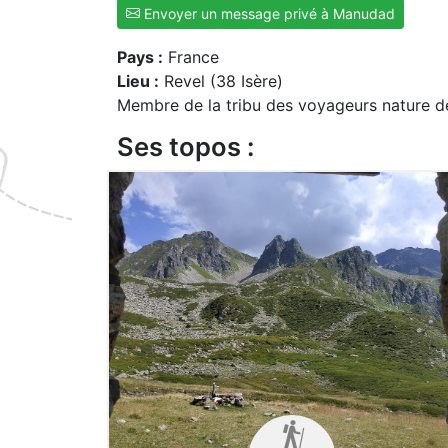
Envoyer un message privé à Manudad
Pays :
France
Lieu :
Revel (38 Isère)
Membre de la tribu des voyageurs nature d
Ses topos :
