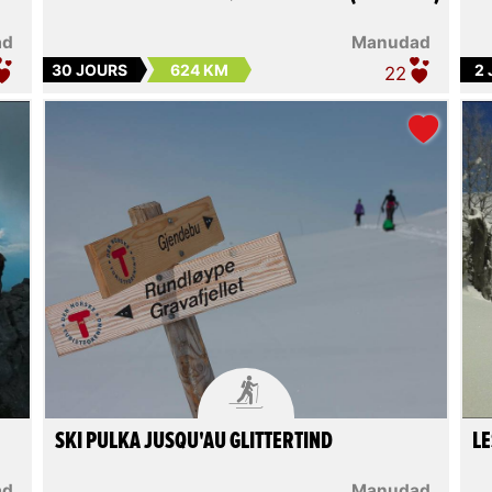
ad
Manudad
30 JOURS
624 KM
2
22

SKI PULKA JUSQU'AU GLITTERTIND
LE
ad
Manudad