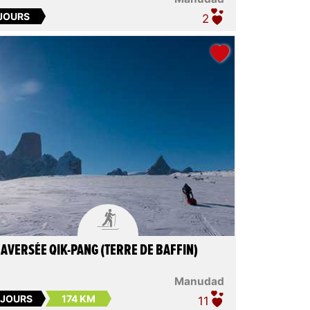
 JOURS
2

AVERSÉE QIK-PANG (TERRE DE BAFFIN)
Manudad
 JOURS
174 KM
11