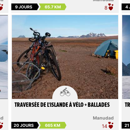
9 JOURS
65.7 KM
4
8

TRAVERSÉE DE L'ISLANDE À VÉLO + BALLADES
TR
ad
Manudad
20 JOURS
665 KM
21
14