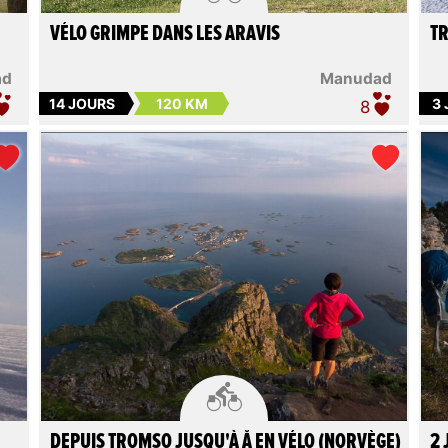
VÉLO GRIMPE DANS LES ARAVIS
TR
ad
Manudad
14 JOURS
120 KM
3
8

DEPUIS TROMSO JUSQU'À Å EN VÉLO (NORVÈGE)
2 