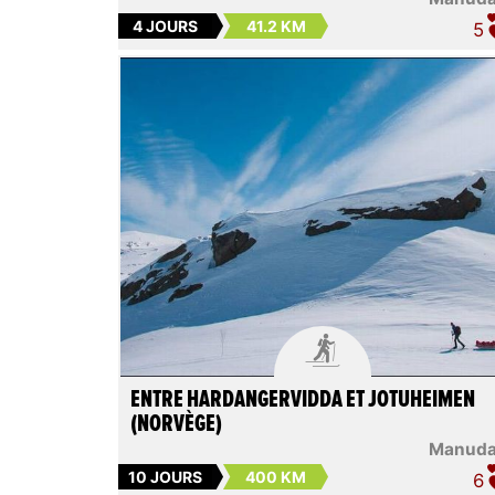
4 JOURS
41.2 KM
5

ENTRE HARDANGERVIDDA ET JOTUHEIMEN
(NORVÈGE)
Manud
10 JOURS
400 KM
6