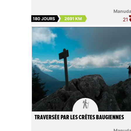
Manud
180 JOURS
2691 KM
21

TRAVERSÉE PAR LES CRÊTES BAUGIENNES
Manud