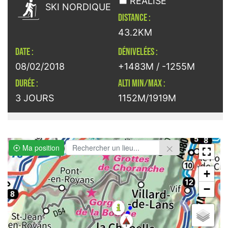

RÉALISÉ
SKI NORDIQUE
DISTANCE :
43.2KM
DATE :
DÉNIVELÉES :
08/02/2018
+1483M / -1255M
DURÉE :
ALTI MIN/MAX :
3 JOURS
1152M/1919M
Ma position
+
−