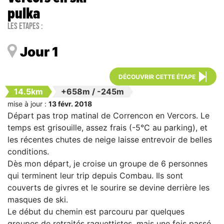
pulka
Les étapes :
Jour 1
DÉCOUVRIR CETTE ÉTAPE
14.5km
+658m
/
-245m
mise à jour :
13 févr. 2018
Départ pas trop matinal de Correncon en Vercors. Le
temps est grisouille, assez frais (-5°C au parking), et
les récentes chutes de neige laisse entrevoir de belles
conditions.
Dès mon départ, je croise un groupe de 6 personnes
qui terminent leur trip depuis Combau. Ils sont
couverts de givres et le sourire se devine derrière les
masques de ski.
Le début du chemin est parcouru par quelques
groupes de retraités raquettistes, mais une fois passé