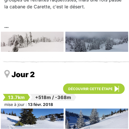
la cabane de Carette, c'est le désert.
Jour 2
DÉCOUVRIR CETTE ÉTAPE
13.7km
+518m
/
-368m
mise à jour :
13 févr. 2018