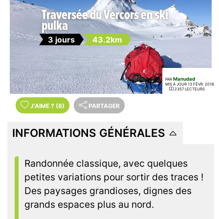
Traversée du Vercors en ski
pulka
3 jours
43.2km
Manudad
PAR
MIS À JOUR 13 FÉVR. 2018
2357 LECTEURS
J'AIME
?
(8)
PARTAGER
INFORMATIONS GÉNÉRALES
Randonnée classique, avec quelques
petites variations pour sortir des traces !
Des paysages grandioses, dignes des
grands espaces plus au nord.