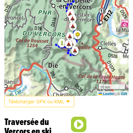
10 km
Leaflet
|
©
IGN
Télécharger GPX ou KML
Traversée du
Vercors en ski