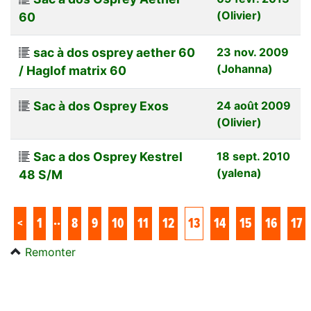
(Olivier)
60
sac à dos osprey aether 60
23 nov. 2009
(Johanna)
/ Haglof matrix 60
Sac à dos Osprey Exos
24 août 2009
(Olivier)
Sac a dos Osprey Kestrel
18 sept. 2010
(yalena)
48 S/M
..
<
1
8
9
10
11
12
13
14
15
16
17
Remonter