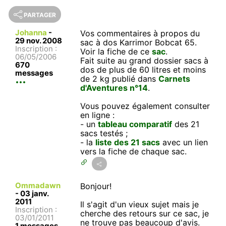
PARTAGER
Johanna
-
Vos commentaires à propos du
29 nov. 2008
sac à dos Karrimor Bobcat 65.
Inscription :
Voir la fiche de ce
sac
.
06/05/2006
Fait suite au grand dossier sacs à
670
dos de plus de 60 litres et moins
messages
de 2 kg publié dans
Carnets
d'Aventures n°14
.
Vous pouvez également consulter
en ligne :
- un
tableau comparatif
des 21
sacs testés ;
- la
liste des 21 sacs
avec un lien
vers la fiche de chaque sac.
Ommadawn
Bonjour!
-
03 janv.
2011
Il s'agit d'un vieux sujet mais je
Inscription :
cherche des retours sur ce sac, je
03/01/2011
ne trouve pas beaucoup d'avis.
1 messages