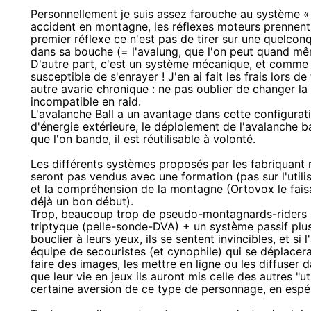
Personnellement je suis assez farouche au système « 
accident en montagne, les réflexes moteurs prennent 
premier réflexe ce n'est pas de tirer sur une quelco
dans sa bouche (= l'avalung, que l'on peut quand mê
D'autre part, c'est un système mécanique, et comme 
susceptible de s'enrayer ! J'en ai fait les frais lors d
autre avarie chronique : ne pas oublier de changer la 
incompatible en raid.
L'avalanche Ball a un avantage dans cette configuratio
d'énergie extérieure, le déploiement de l'avalanche ba
que l'on bande, il est réutilisable à volonté.
Les différents systèmes proposés par les fabriquant n
seront pas vendus avec une formation (pas sur l'utili
et la compréhension de la montagne (Ortovox le faisa
déjà un bon début).
Trop, beaucoup trop de pseudo-montagnards-riders s
triptyque (pelle-sonde-DVA) + un système passif plus 
bouclier à leurs yeux, ils se sentent invincibles, et si 
équipe de secouristes (et cynophile) qui se déplacera
faire des images, les mettre en ligne ou les diffuser d
que leur vie en jeux ils auront mis celle des autres "u
certaine aversion de ce type de personnage, en espéra