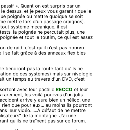
passif ». Quant on est surpris par un
le dessus, et je peux vous garantir que le
nque poignée ou mettre quoique se soit
me mettre lors d'un passage craignos).
tout système mécanique, il est
e tests, la poignée ne percutait plus, une
poignée et tout le toutim, ce qui est assez
n de raid, c'est qu'il n'est pas pourvu
ll se fait grâce à des anneaux flexibles
e tiendront pas la route tant qu'ils ne
sation de ces systèmes) mais sur nivologie
it un temps au travers d'un DVD, c'est
ortent avec leur pastille
RECCO
et leur
rarement, les voilà pourvus d'un jolis
l'accident arrive y aura bien un hélico, une
 rien que pour eux... au moins ils pourront
ans leur vidéo......A défaut de ne mettre
tilisateurs" de la montagne. J'ai une
nt qu'ils ne traînent pas sur ce forum.