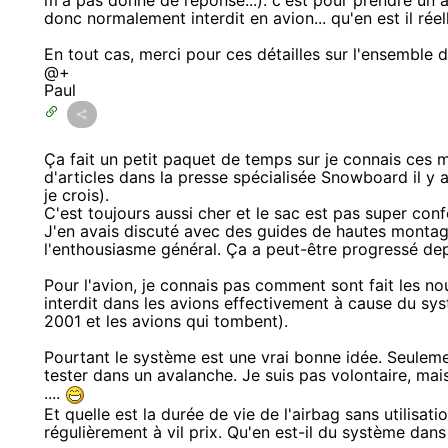
m'a pas donné de réponse...): c'est pour prendre un a
donc normalement interdit en avion... qu'en est il rée
En tout cas, merci pour ces détailles sur l'ensemble
@+
Paul
Ça fait un petit paquet de temps sur je connais ces ma
d'articles dans la presse spécialisée Snowboard il y 
je crois).
C'est toujours aussi cher et le sac est pas super conf
J'en avais discuté avec des guides de hautes montagn
l'enthousiasme général. Ça a peut-être progressé dep
Pour l'avion, je connais pas comment sont fait les n
interdit dans les avions effectivement à cause du sys
2001 et les avions qui tombent).
Pourtant le système est une vrai bonne idée. Seulemen
tester dans un avalanche. Je suis pas volontaire, mais
....
Et quelle est la durée de vie de l'airbag sans utilisat
régulièrement à vil prix. Qu'en est-il du système dans