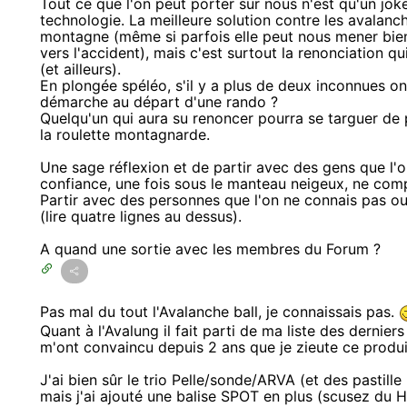
Tout ce que l'on peut porter sur nous n'est qu'un jo
technologie. La meilleure solution contre les avalanc
montagne (même si parfois elle peut nous mener bien 
vers l'accident), mais c'est surtout la renonciation q
(et ailleurs).
En plongée spéléo, s'il y a plus de deux inconnues 
démarche au départ d'une rando ?
Quelqu'un qui aura su renoncer pourra se targuer de p
la roulette montagnarde.
Une sage réflexion et de partir avec des gens que l'on
confiance, une fois sous le manteau neigeux, ne comp
Partir avec des personnes que l'on ne connais pas ou
(lire quatre lignes au dessus).
A quand une sortie avec les membres du Forum ?
Pas mal du tout l'Avalanche ball, je connaissais pas.
Quant à l'Avalung il fait parti de ma liste des derniers 
m'ont convaincu depuis 2 ans que je zieute ce produit (
J'ai bien sûr le trio Pelle/sonde/ARVA (et des pastil
mais j'ai ajouté une balise SPOT en plus (scusez du HS