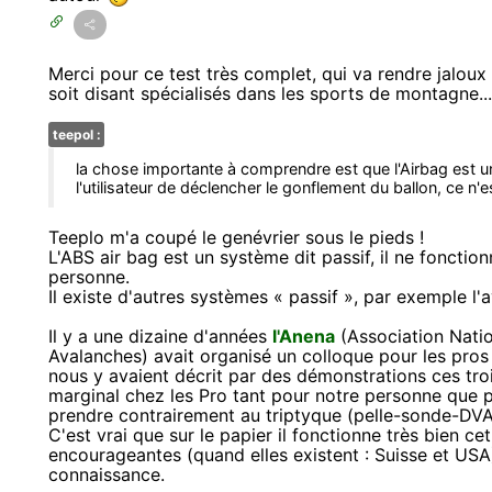
Merci pour ce test très complet, qui va rendre jalou
soit disant spécialisés dans les sports de montagne...
teepol :
la chose importante à comprendre est que l'Airbag est une
l'utilisateur de déclencher le gonflement du ballon, ce n
Teeplo m'a coupé le genévrier sous le pieds !
L'ABS air bag est un système dit passif, il ne fonctio
personne.
Il existe d'autres systèmes « passif », par exemple l'
Il y a une dizaine d'années
l'Anena
(Association Natio
Avalanches) avait organisé un colloque pour les pros
nous y avaient décrit par des démonstrations ces tro
marginal chez les Pro tant pour notre personne que p
prendre contrairement au triptyque (pelle-sonde-DVA
C'est vrai que sur le papier il fonctionne très bien ce
encourageantes (quand elles existent : Suisse et US
connaissance.