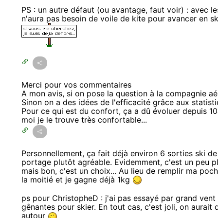
PS : un autre défaut (ou avantage, faut voir) : avec le
n'aura pas besoin de voile de kite pour avancer en ski
Merci pour vos commentaires
A mon avis, si on pose la question à la compagnie aérie
Sinon on a des idées de l'efficacité grâce aux statisti
Pour ce qui est du confort, ça a dû évoluer depuis 10
moi je le trouve très confortable...
Personnellement, ça fait déjà environ 6 sorties ski de
portage plutôt agréable. Evidemment, c'est un peu pl
mais bon, c'est un choix... Au lieu de remplir ma poch
la moitié et je gagne déjà 1kg
ps pour ChristopheD : j'ai pas essayé par grand vent 
gênantes pour skier. En tout cas, c'est joli, on aurait
autour