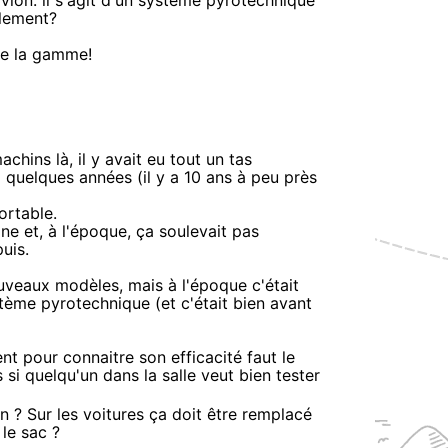
vion: il s'agit d'un système pyrotechnique
llement?
 de la gamme!
chins là, il y avait eu tout un tas
a quelques années (il y a 10 ans à peu près
ortable.
e et, à l'époque, ça soulevait pas
uis.
ouveaux modèles, mais à l'époque c'était
tème pyrotechnique (et c'était bien avant
t pour connaitre son efficacité faut le
 si quelqu'un dans la salle veut bien tester
ion ? Sur les voitures ça doit être remplacé
 le sac ?