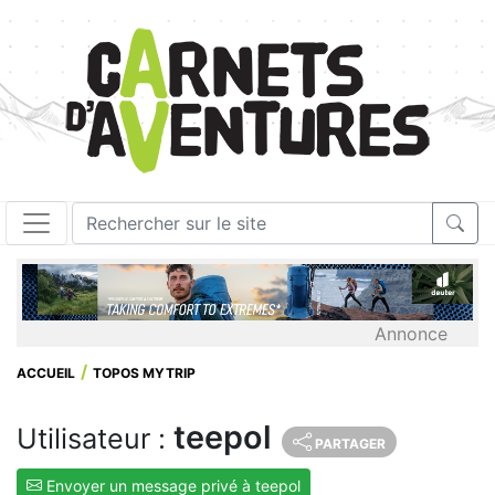
Annonce
ACCUEIL
TOPOS MYTRIP
teepol
Utilisateur :
PARTAGER
Envoyer un message privé à teepol