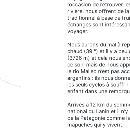
l’occasion de retrouver l
rivière, nous offrent de l
traditionnel à base de fr
échanges sont intéressant
voyager.
Nous aurons du mal à repre
chaud (39 °) et il y a pe
(3726 m) et cela nous enc
ce soir, mais de nous app
le rio Malleo n’est pas ac
argentins : ils nous don
les seuls cyclos à souffr
enfant dans une remorque,
Arrivés à 12 km du sommet
national du Lanin et il n’
de la Patagonie comme l’
mapuches qui y vivent.