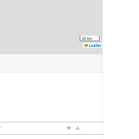
30 km
Leaflet
r