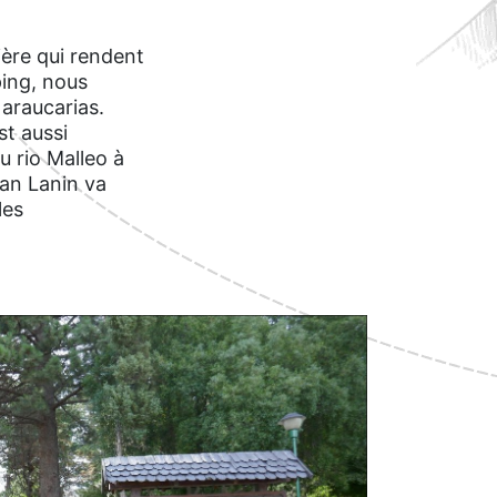
ière qui rendent
ping, nous
 araucarias.
t aussi
u rio Malleo à
can Lanin va
les