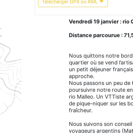
Télécharger GPX ou KML
Vendredi 19 janvier : rio
Distance parcourue : 71
Nous quittons notre bord d
quartier où se vend l’art
un petit déjeuner françai
approche.
Nous passons un peu de t
poursuivre notre route en 
rio Malleo. Un VTTiste ar
de pique-niquer sur les bo
fraîcheur.
Nous suivons son conseil
voyageurs argentins (Matia