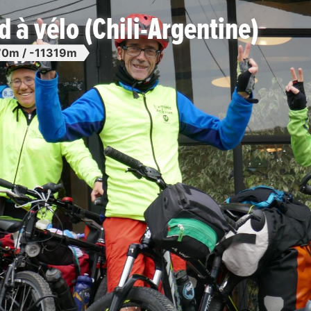
 à vélo (Chili-Argentine)
70m / -11319m