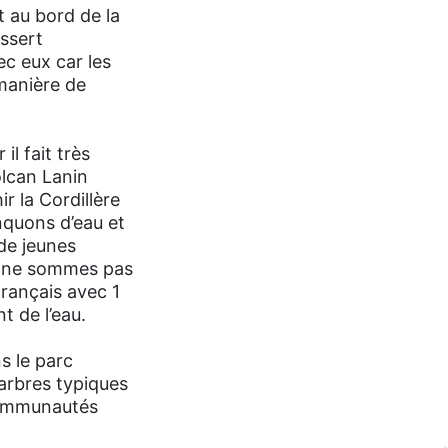
t au bord de la
essert
ec eux car les
 manière de
l fait très
olcan Lanin
r la Cordillère
nquons d’eau et
 de jeunes
us ne sommes pas
français avec 1
t de l’eau.
s le parc
’arbres typiques
 communautés