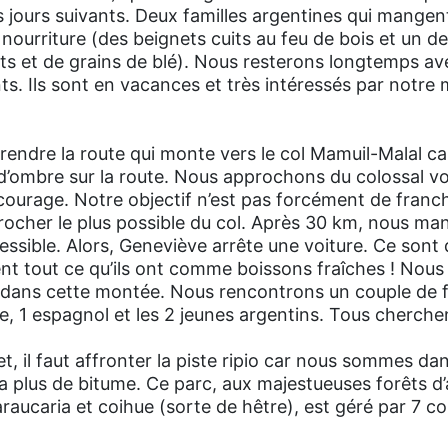
es jours suivants. Deux familles argentines qui mangen
a nourriture (des beignets cuits au feu de bois et un d
uits et de grains de blé). Nous resterons longtemps av
s. Ils sont en vacances et très intéressés par notre
ndre la route qui monte vers le col Mamuil-Malal car i
u d’ombre sur la route. Nous approchons du colossal v
ourage. Notre objectif n’est pas forcément de franchi
rocher le plus possible du col. Après 30 km, nous ma
cessible. Alors, Geneviève arrête une voiture. Ce sont
nent tout ce qu’ils ont comme boissons fraîches ! No
ir dans cette montée. Nous rencontrons un couple de 
 1 espagnol et les 2 jeunes argentins. Tous cherchen
, il faut affronter la piste ripio car nous sommes dan
y a plus de bitume. Ce parc, aux majestueuses forêts d
araucaria et coihue (sorte de hêtre), est géré par 7