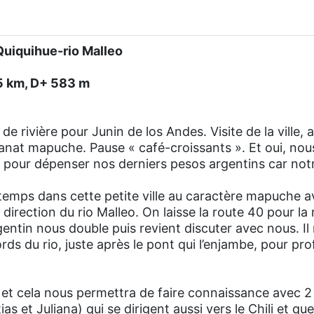
 Quiquihue-rio Malleo
,5 km, D+ 583 m
e rivière pour Junin de los Andes. Visite de la ville, a
isanat mapuche. Pause « café-croissants ». Et oui, no
s pour dépenser nos derniers pesos argentins car notr
emps dans cette petite ville au caractère mapuche a
direction du rio Malleo. On laisse la route 40 pour la 
gentin nous double puis revient discuter avec nous. Il
rds du rio, juste après le pont qui l’enjambe, pour prof
 et cela nous permettra de faire connaissance avec 2
s et Juliana) qui se dirigent aussi vers le Chili et q