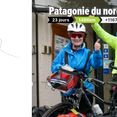
Patagonie du nord
23 jours
1486km
+116