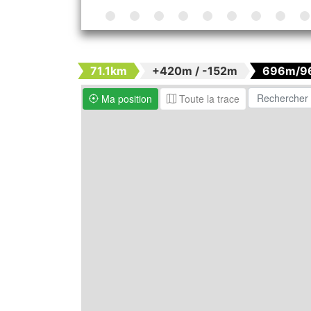
71.1km
+420m / -152m
696m/9
Ma position
Toute la trace