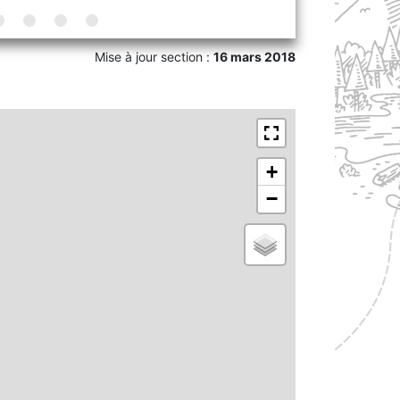
Mise à jour section :
16 mars 2018
+
−