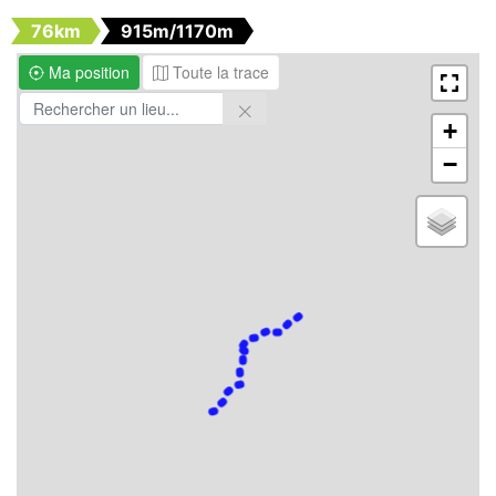
76km
915m/1170m
Ma position
Toute la trace
+
−