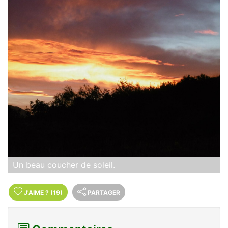
Un beau coucher de soleil.
J'AIME
?
(19)
PARTAGER