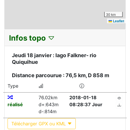
30 km
Leaflet
Infos topo
Jeudi 18 janvier : lago Falkner- rio
Quiquihue
Distance parcourue : 76,5 km, D 858 m
Type
76.02km
2018-01-18
réalisé
d+:643m
08:28:37 Jour
d-:814m
Télécharger GPX ou KML