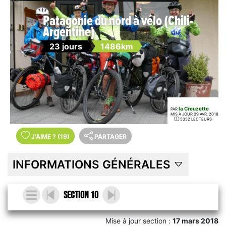
Patagonie du nord à vélo (Chili-
Argentine)
23 jours
1486km
la Creuzette
PAR
MIS À JOUR 09 AVR. 2018
5352 LECTEURS
J'AIME
?
(19)
PARTAGER
INFORMATIONS GÉNÉRALES
Section 10
Mise à jour section :
17 mars 2018