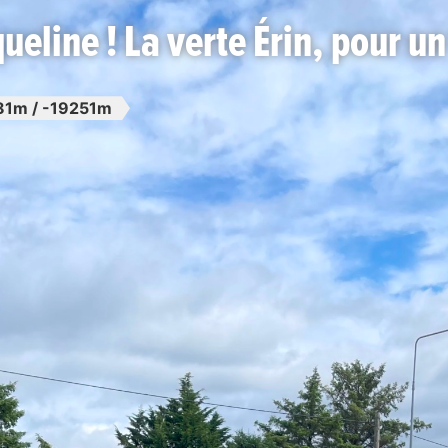
ueline ! La verte Érin, pour un
81m / -19251m