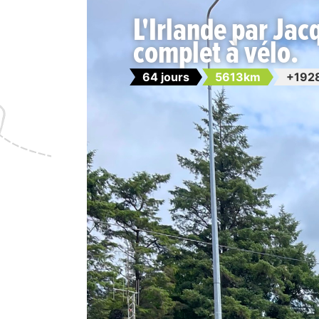
L'Irlande par Jacq
complet à vélo.
64 jours
5613km
+192