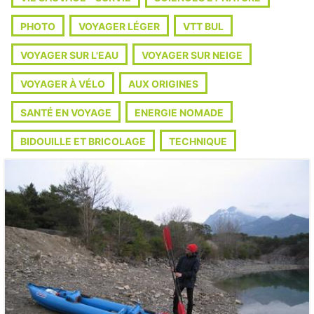
PHOTO
VOYAGER LÉGER
VTT BUL
VOYAGER SUR L'EAU
VOYAGER SUR NEIGE
VOYAGER À VÉLO
AUX ORIGINES
SANTÉ EN VOYAGE
ENERGIE NOMADE
BIDOUILLE ET BRICOLAGE
TECHNIQUE
10
LIRE L'ARTICLE