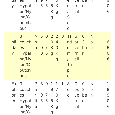
y
Hypal
5
5
5
K
m
rn
r
0
II
on/Ny
K
g
/
ail
€
lon/C
g
S
outch
ol
ouc
o
H
3
N
5
0
2
2
3
Ta
G
0,
N
1
oli
couch
o
,
,
0
4
nd
ou
3
o
6
da
es
n
0
7
K
0
e
ve
ba
n
9
y
Hypal
0
5
g
K
m
rn
r
0
III
on/Ny
g
/
ail
€
lon/C
Tri
outch
pl
ouc
e
Ex
3
P
3
0
1
1
1
S
G
0,
N
1
pl
couch
a
,
,
9
7
ol
ou
3
o
8
or
es
r
9
7
,
0
o
ve
ba
n
9
er
Hypal
ti
5
5
5
K
rn
r
0
I
on/Ny
e
K
g
ail
€
lon/C
l
g