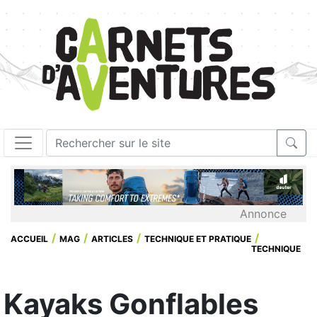
Annonce
ACCUEIL
MAG
ARTICLES
TECHNIQUE ET PRATIQUE
TECHNIQUE
Kayaks Gonflables