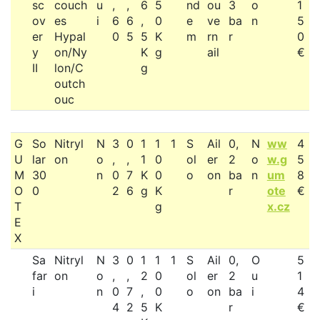
sc
couch
u
,
,
6
5
nd
ou
3
o
1
ov
es
i
6
6
,
0
e
ve
ba
n
5
er
Hypal
0
5
5
K
m
rn
r
0
y
on/Ny
K
g
ail
€
II
lon/C
g
outch
ouc
G
So
Nitryl
N
3
0
1
1
1
S
Ail
0,
N
ww
4
U
lar
on
o
,
,
1
0
ol
er
2
o
w.g
5
M
30
n
0
7
K
0
o
on
ba
n
um
8
O
0
2
6
g
K
r
ote
€
T
g
x.cz
E
X
Sa
Nitryl
N
3
0
1
1
1
S
Ail
0,
O
5
far
on
o
,
,
2
0
ol
er
2
u
1
i
n
0
7
,
0
o
on
ba
i
4
4
2
5
K
r
€