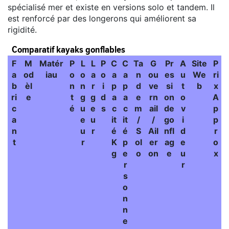
spécialisé mer et existe en versions solo et tandem. Il
est renforcé par des longerons qui améliorent sa
rigidité.
Comparatif kayaks gonflables
F
M
Matér
P
L
L
P
C
C
Ta
G
Pr
A
Site
P
a
od
iau
o
o
a
o
a
a
n
ou
es
u
We
ri
b
èl
n
n
r
i
p
p
d
ve
si
t
b
x
ri
e
t
g
g
d
a
a
e
rn
on
o
A
c
é
u
e
s
c
c
m
ail
de
v
p
a
e
u
it
it
/
/
go
i
p
n
u
r
é
é
S
Ail
nfl
d
r
t
r
K
p
ol
er
ag
e
o
g
e
o
on
e
u
x
r
r
s
o
n
n
e