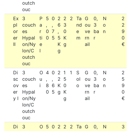
outch
ouc
Ex
3
P
5
0
2
2
2
Ta
G
0,
N
2
pl
couch
a
,
,
6
3
nd
ou
3
o
2
or
es
r
0
7
,
0
e
ve
ba
n
9
er
Hypal
ti
0
5
5
K
m
rn
r
0
II
on/Ny
e
K
g
ail
€
lon/C
l
g
outch
ouc
Di
3
O
4
0
2
1
1
S
G
0,
N
2
sc
couch
u
,
,
2
5
ol
ou
3
o
5
ov
es
i
8
6
K
0
o
ve
ba
n
9
er
Hypal
0
5
g
K
rn
r
0
y I
on/Ny
g
ail
€
lon/C
outch
ouc
Di
3
O
5
0
2
2
2
Ta
G
0,
N
3