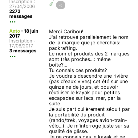
Inscription :
27/04/2006
2272
messages
Anto
-
18 juin
Merci Caribou!
2017
J'ai retrouvé parallèlement le nom
Inscription :
de la marque que je cherchais:
17/06/2017
packrafting.
3 messages
Le nom et produits des 2 marques
sont très proches...: même
boîte?...
Tu connais ces produits?
Je voudrais descendre une rivière
(pas d'eaux vives) cet été sur une
quinzaine de jours, et pouvoir
réutiliser le kayak pour petites
escapades sur lacs, mer, par la
suite.
Je suis particulièrement séduit par
la portabilité du produit
(rando/trek, voyages avion-train-
vélo...). Je m'interroge juste sur sa
qualité de glisse.
Je ne connais pas le kayak et ne