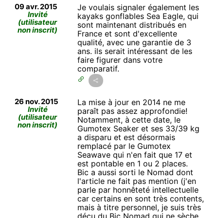
09 avr. 2015
Je voulais signaler également les
Invité
kayaks gonflables Sea Eagle, qui
(utilisateur
sont maintenant distribués en
non inscrit)
France et sont d'excellente
qualité, avec une garantie de 3
ans. ils serait intéressant de les
faire figurer dans votre
comparatif.
26 nov. 2015
La mise à jour en 2014 ne me
Invité
paraît pas assez approfondie!
(utilisateur
Notamment, à cette date, le
non inscrit)
Gumotex Seaker et ses 33/39 kg
a disparu et est désormais
remplacé par le Gumotex
Seawave qui n'en fait que 17 et
est pontable en 1 ou 2 places.
Bic a aussi sorti le Nomad dont
l'article ne fait pas mention (j'en
parle par honnêteté intellectuelle
car certains en sont très contents,
mais à titre personnel, je suis très
déçu du Bic Nomad qui ne sèche