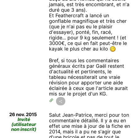
jamais, est très encombrant, et n'a
duré que 3 ans).
Et Feathercraft a lancé un
gonflable magnifique et très cher
(que je n'ai pas eu le plaisir
d'essayer), ponté, fin, racé,
rigide... pour 9 kg seulement ! (et
3000€, ce qui en fait peut-être le
kayak le plus cher au kilo
Bref, si tous les commentaires
généraux écrits par Gaël restent
d'actualité et pertinents, le
tableau nécessiterait une vraie
révision pour apporter une aide
éclairée à ceux que l'article aurait
mis sur le projet d'un KG.
26 nov. 2015
Salut Jean-Patrice, merci pour ton
Invité
commentaire détaillé. Il y a eu en
(utilisateur
effet une mise à jour de la fiche en
non inscrit)
2014, mais il a pu ne s'agir que
d'une bricole et pas de tout le