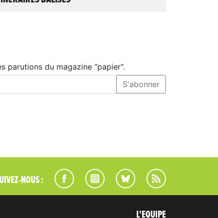
es parutions du magazine "papier".
S'abonner
UIVEZ-NOUS :
L'EQUIPE