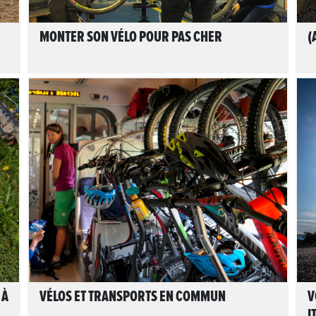
MONTER SON VÉLO POUR PAS CHER
(
LIRE L'ARTICLE
 À
VÉLOS ET TRANSPORTS EN COMMUN
V
I