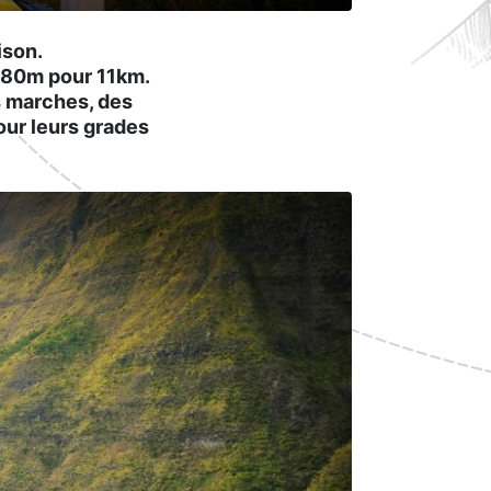
ison.
 780m pour 11km.
s marches, des
our leurs grades