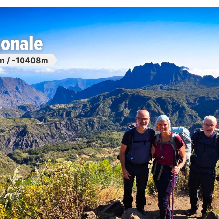
gonale
 / -10408m