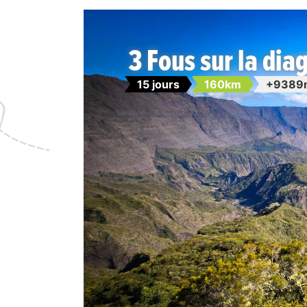
3 Fous sur la dia
15 jours
160km
+9389m