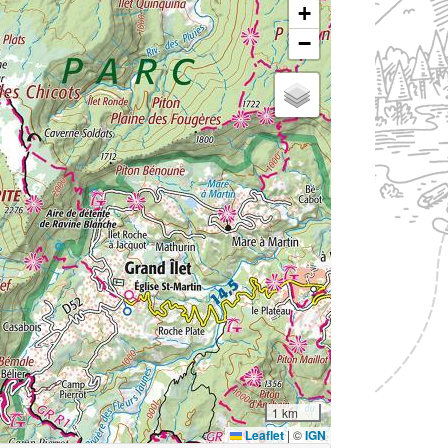
+
−
1 km
Leaflet
|
©
IGN