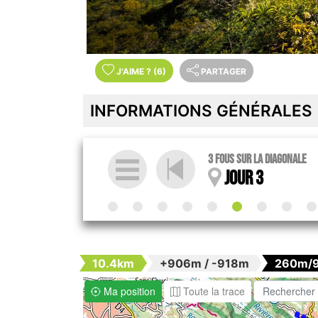
J'AIME
?
(6)
PARTAGER
INFORMATIONS GÉNÉRALES
3 Fous sur la diagonale
Jour 3
10.4km
+906m / -918m
260m/
Ma position
Toute la trace