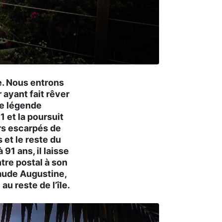
e. Nous entrons
 ayant fait rêver
ne légende
1 et la poursuit
rs escarpés de
 et le reste du
91 ans, il laisse
ntre postal à son
aude Augustine,
u reste de l’île.