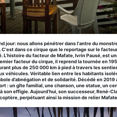
and jour: nous allons pénétrer dans l'antre du monstr
 C'est dans ce cirque que le reportage sur le facteur
. L’histoire du facteur de Mafate, Ivrin Pausé, est u
emier facteur du cirque, il reprend la tournée en 195
rant plus de 250 000 km à pied à travers les sentie
x véhicules. Véritable lien entre les habitants isolés
ole d’abnégation et de solidarité. Décédé en 2019 à 
fort : un gîte familial, une chanson, une statue, un ce
 son effigie. Aujourd’hui, son successeur, René-Cl
coptère, perpétuant ainsi la mission de relier Mafate a