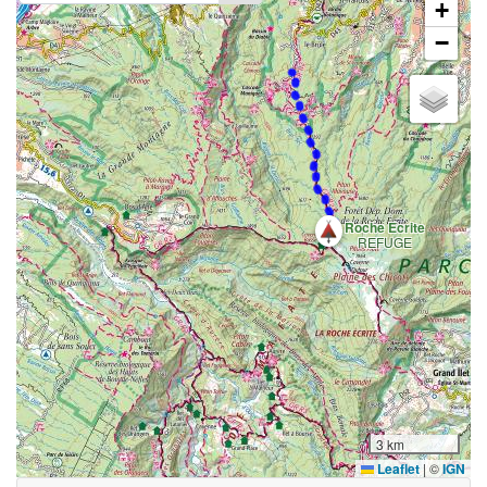
+
−
Roche Ecrite
REFUGE
3 km
Leaflet
|
©
IGN