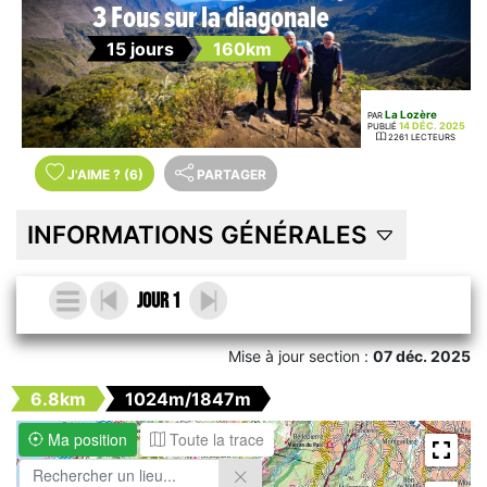
3 Fous sur la diagonale
15 jours
160km
La Lozère
PAR
14 DÉC. 2025
PUBLIÉ
2261 LECTEURS
J'AIME
?
(6)
PARTAGER
INFORMATIONS GÉNÉRALES
Jour 1
Mise à jour section :
07 déc. 2025
6.8km
1024m/1847m
Ma position
Toute la trace