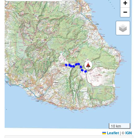
+
−
10 km
Leaflet
|
©
IGN