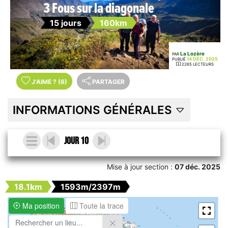
3 Fous sur la diagonale
15 jours
160km
La Lozère
PAR
14 DÉC. 2025
PUBLIÉ
2265 LECTEURS
J'AIME
?
(6)
PARTAGER
INFORMATIONS GÉNÉRALES
Jour 10
Mise à jour section :
07 déc. 2025
18.1km
1593m/2397m
Ma position
Toute la trace