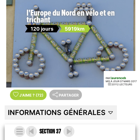
l'Europe du Nord en vélo et en
trichant
120 jours
5919km
laurenceb
PAR
MIS À JOUR 07 MARS 2017
20112 LECTEURS
J'AIME
?
(72)
PARTAGER
INFORMATIONS GÉNÉRALES
Section 37