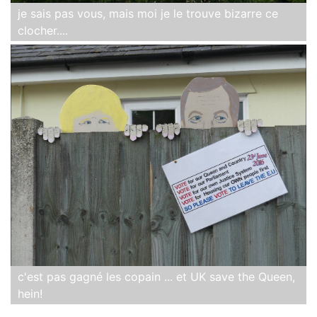
je sais pas vous, mais moi je le trouve bizarre ce
clocher....
c'est pas gagné les copain ... et UK save the Queen,
hein!