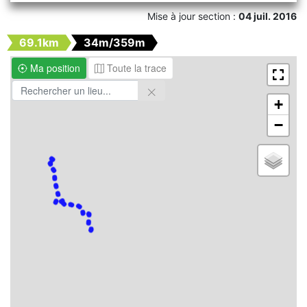
Mise à jour section :
04 juil. 2016
69.1km
34m/359m
Ma position
Toute la trace
+
−