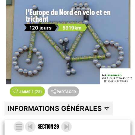
l'Europe du Nord en vélo et en
trichant
120 jours
5919km
laurenceb
PAR
MIS À JOUR 07 MARS 2017
20122 LECTEURS
J'AIME
?
(72)
PARTAGER
INFORMATIONS GÉNÉRALES
Section 29