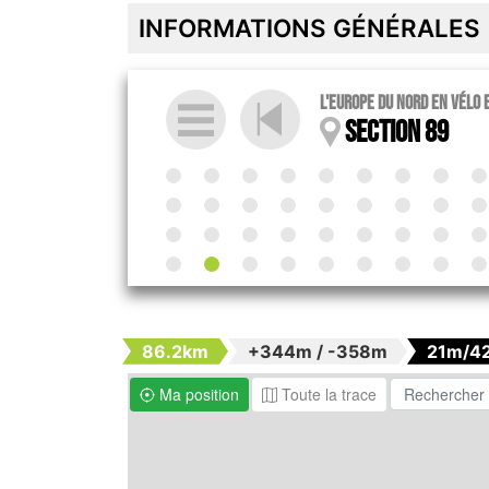
INFORMATIONS GÉNÉRALES
l'Europe du Nord en vélo 
Section 89
86.2km
+344m / -358m
21m/4
Ma position
Toute la trace