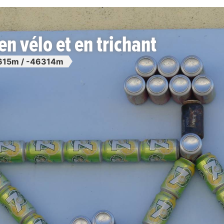
en vélo et en trichant
615m / -46314m