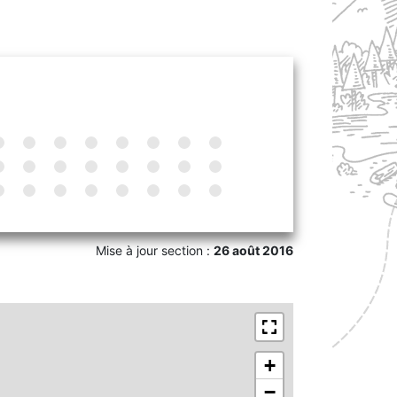
Mise à jour section :
26 août 2016
+
−