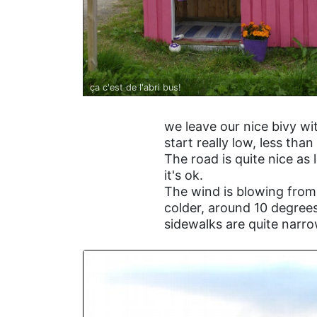
ça c'est de l'abri bus!
we leave our nice bivy wi
start really low, less tha
The road is quite nice as 
it's ok.
The wind is blowing from 
colder, around 10 degrees
sidewalks are quite narro