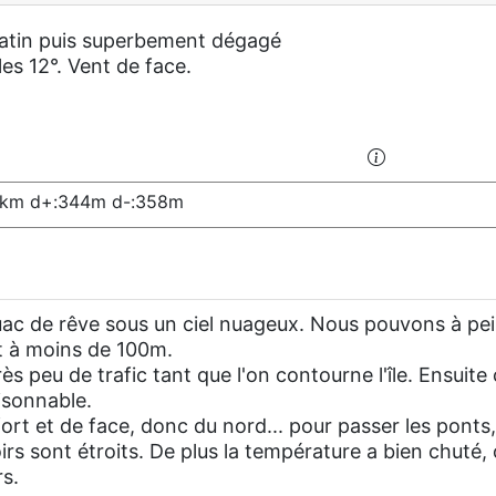
matin puis superbement dégagé
les 12°. Vent de face.
8km d+:344m d-:358m
ac de rêve sous un ciel nuageux. Nous pouvons à pein
st à moins de 100m.
rès peu de trafic tant que l'on contourne l'île. Ensuite
isonnable.
ort et de face, donc du nord... pour passer les ponts,
oirs sont étroits. De plus la température a bien chuté
rs.