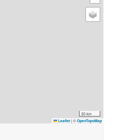
30 km
Leaflet
|
©
OpenTopoMap