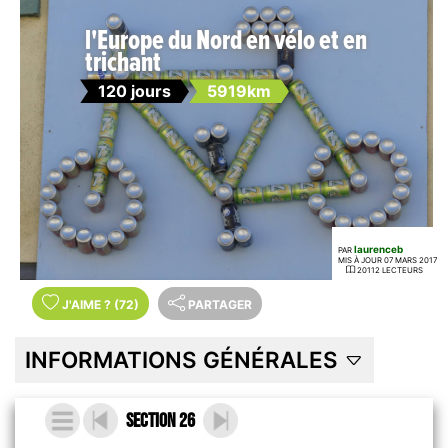
l'Europe du Nord en vélo et en
trichant
120 jours
5919km
laurenceb
PAR
MIS À JOUR 07 MARS 2017
20112 LECTEURS
J'AIME
?
(72)
PARTAGER
INFORMATIONS GÉNÉRALES
Section 26