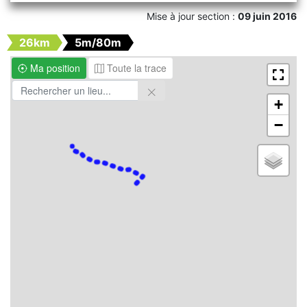
Mise à jour section :
09 juin 2016
26km
5m/80m
Ma position
Toute la trace
+
−