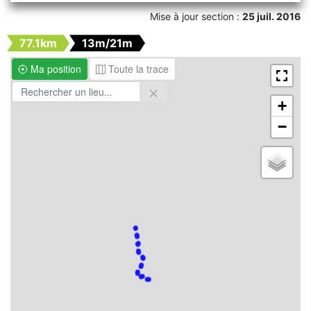
Mise à jour section :
25 juil. 2016
77.1km
13m/21m
Ma position
Toute la trace
+
−