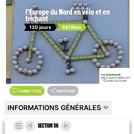
l'Europe du Nord en vélo et en
trichant
120 jours
5919km
laurenceb
PAR
MIS À JOUR 07 MARS 2017
20162 LECTEURS
J'AIME
?
(72)
PARTAGER
INFORMATIONS GÉNÉRALES
Section 56