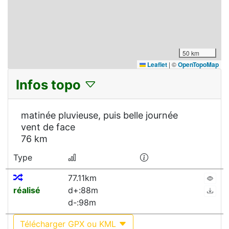
50 km
Leaflet
|
©
OpenTopoMap
Infos topo
matinée pluvieuse, puis belle journée
vent de face
76 km
Type
77.11km
réalisé
d+:88m
d-:98m
Télécharger GPX ou KML