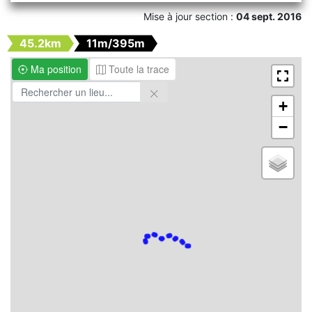
Mise à jour section :
04 sept. 2016
45.2km
11m/395m
Ma position
Toute la trace
+
−