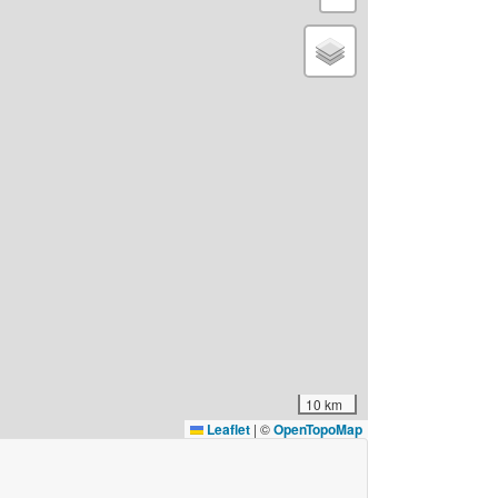
10 km
Leaflet
|
©
OpenTopoMap