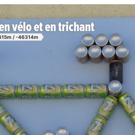
en vélo et en trichant
615m / -46314m