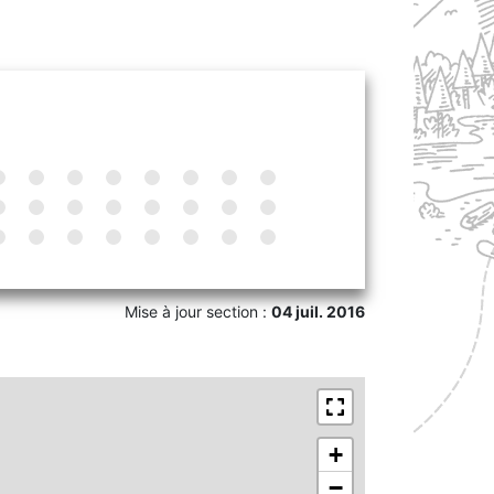
Mise à jour section :
04 juil. 2016
+
−