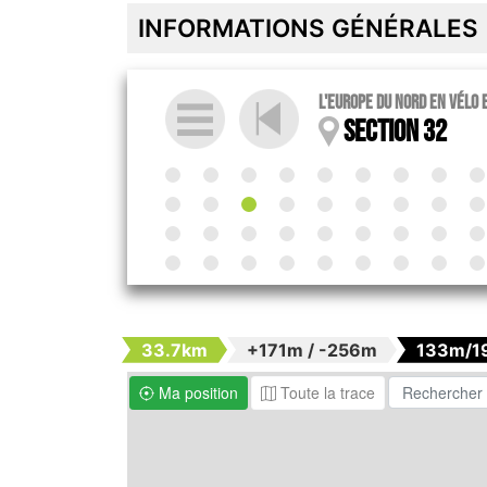
INFORMATIONS GÉNÉRALES
l'Europe du Nord en vélo 
Section 32
33.7km
+171m / -256m
133m/1
Ma position
Toute la trace