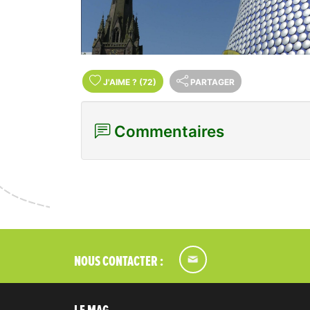
J'AIME
?
(72)
PARTAGER
Commentaires
NOUS CONTACTER :