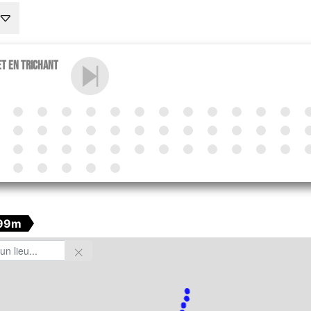
et en trichant
99m