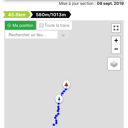
Mise à jour section :
08 sept. 2019
45.6km
580m/1013m
Ma position
Toute la trace
+
−