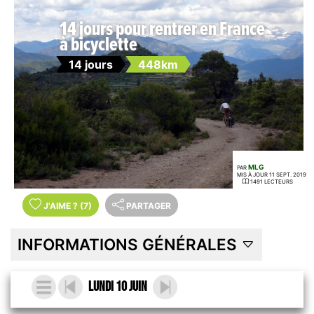
14 jours pour rentrer en France
à bicyclette
14 jours
448km
MLG
PAR
MIS À JOUR 11 SEPT. 2019
1491 LECTEURS
J'AIME
?
(7)
PARTAGER
INFORMATIONS GÉNÉRALES
Lundi 10 Juin