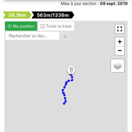
Mise à jour section :
08 sept. 2019
38.5km
563m/1336m
Ma position
Toute la trace
+
−