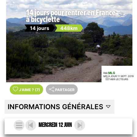
14 jours pour rentrer en France
à bicyclette
14 jours
448km
MLG
PAR
MIS À JOUR 11 SEPT. 2019
1489 LECTEURS
J'AIME
?
(7)
PARTAGER
INFORMATIONS GÉNÉRALES
Mercredi 12 Juin