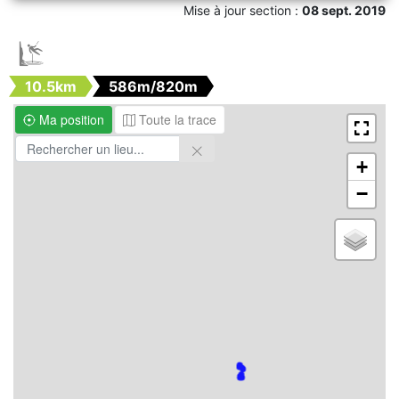
Mise à jour section :
08 sept. 2019

10.5km
586m/820m
Ma position
Toute la trace
+
−