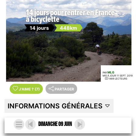
14 jours pour rentrer en France
à bicyclette
14 jours
448km
MLG
PAR
MIS À JOUR 11 SEPT. 2019
1489 LECTEURS
J'AIME
?
(7)
PARTAGER
INFORMATIONS GÉNÉRALES
Dimanche 09 Juin