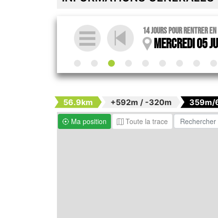
14 jours pour rentrer en
Mercredi 05 Ju
56.9km
+592m / -320m
359m/
Ma position
Toute la trace