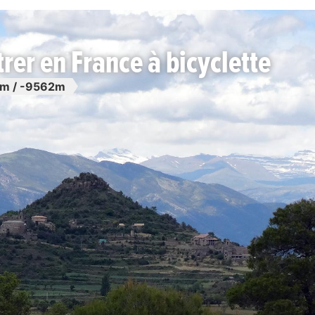
trer en France à bicyclette
m / -9562m