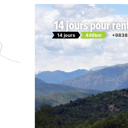
14 jours pour ren
14 jours
448km
+9838