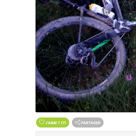
J'AIME
?
(7)
PARTAGER