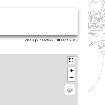
Mise à jour section :
08 sept. 2019
+
−