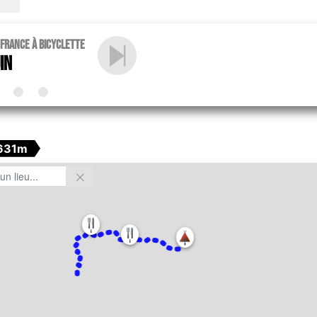
 France à bicyclette
in
631m