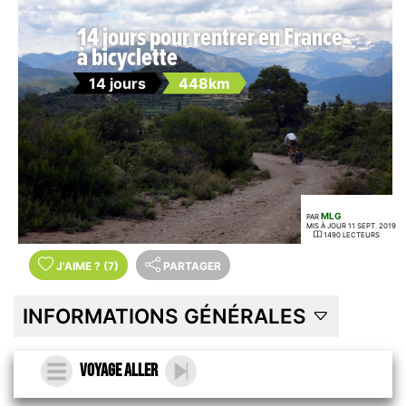
14 jours pour rentrer en France
à bicyclette
14 jours
448km
MLG
PAR
MIS À JOUR 11 SEPT. 2019
1490 LECTEURS
J'AIME
?
(7)
PARTAGER
INFORMATIONS GÉNÉRALES
Voyage aller