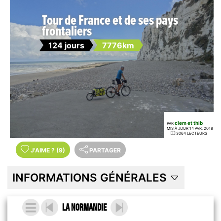
Tour de France et de ses pays
frontaliers
124 jours
7776km
clem et thib
PAR
MIS À JOUR 14 AVR. 2018
3064 LECTEURS
J'AIME
?
(9)
PARTAGER
INFORMATIONS GÉNÉRALES
La Normandie