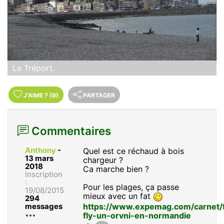
Le Tréport.
J'AIME
?
(9)
PARTAGER
Commentaires
Anthony
-
Quel est ce réchaud à bois
13 mars
chargeur ?
2018
Ca marche bien ?
Inscription
:
Pour les plages, ça passe
19/08/2015
mieux avec un fat
294
https://www.expemag.com/carnet/f
messages
fly-un-orvni-en-normandie