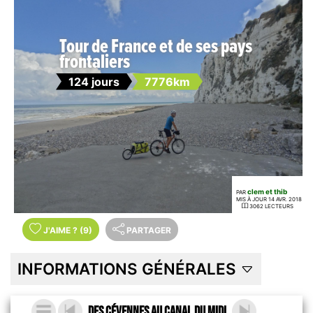
Tour de France et de ses pays
frontaliers
124 jours
7776km
clem et thib
PAR
MIS À JOUR 14 AVR. 2018
3062 LECTEURS
J'AIME
?
(9)
PARTAGER
INFORMATIONS GÉNÉRALES
Des Cévennes au Canal du Midi