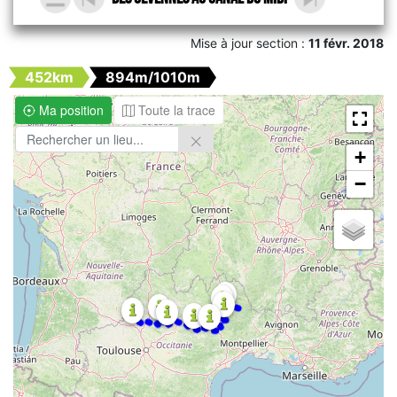
Mise à jour section :
11 févr. 2018
452km
894m/1010m
Ma position
Toute la trace
+
−