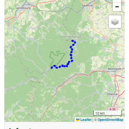
−
10 km
Leaflet
|
©
OpenStreetMap