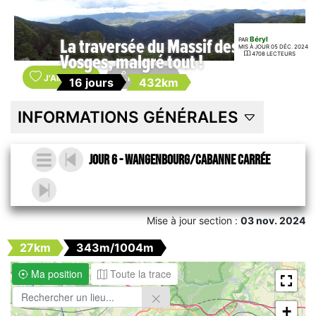
Béryl
PAR
La traversée du Massif des
MIS À JOUR 05 DÉC. 2024
4708 LECTEURS
Vosges, malgré tout !
J'AIME
?
(6)
PARTAGER
16 jours
432km
INFORMATIONS GÉNÉRALES
Jour 6 - Wangenbourg/Cabanne Carrée
Mise à jour section :
03 nov. 2024
27km
343m/1004m
Ma position
Toute la trace
+