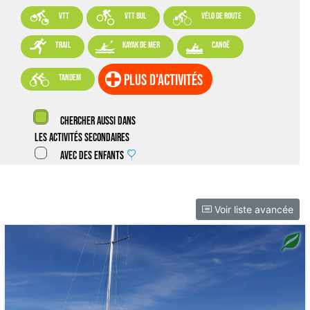



VTT
VTT BUL
vélo de route



trail
kayak de mer
canoë

plus d'activités
tandem
Chercher aussi dans
les activités secondaires
Avec des enfants
Voir liste avancée