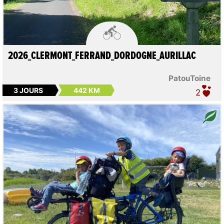

2026_CLERMONT_FERRAND_DORDOGNE_AURILLAC
PatouToine
3 JOURS
442 KM
2