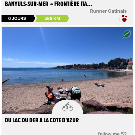
BANYULS-SUR-MER → FRONTIÈRE ITA...
Runner Gatinais
6 JOURS
588 KM
1

DU LAC DU DER À LA COTE D'AZUR
follow me 52