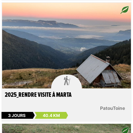

2025_RENDRE VISITE À MARTA
PatouToine
3 JOURS
40.4 KM