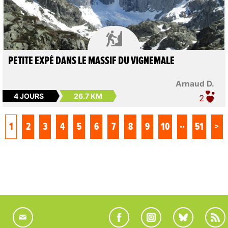

PETITE EXPÉ DANS LE MASSIF DU VIGNEMALE
Arnaud D.
4 JOURS
26.7 KM
2
..
1
2
3
4
5
6
7
8
9
10
51
>