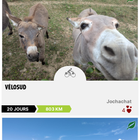

VÉLOSUD
Jochachat
20 JOURS
803 KM
4