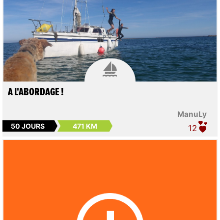

A L'ABORDAGE !
ManuLy
50 JOURS
471 KM
12