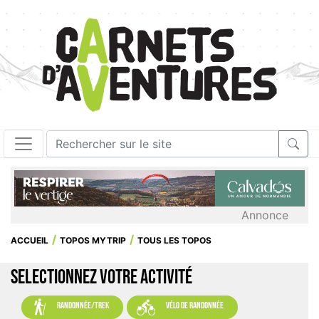
Annonce
ACCUEIL
TOPOS MYTRIP
TOUS LES TOPOS
SELECTIONNEZ VOTRE ACTIVITÉ


randonnée/trek
vélo de randonnée