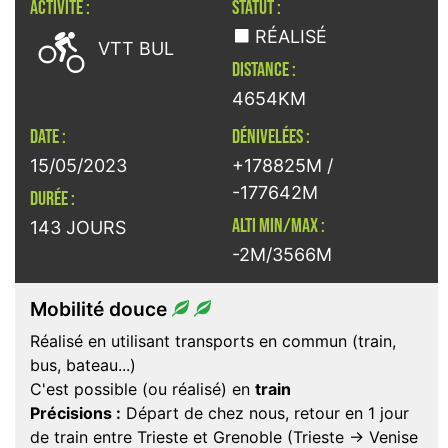
ACTIVITÉ :
STATUT :

RÉALISÉ
VTT BUL
DISTANCE :
4654KM
DATE :
DÉNIVELÉES :
15/05/2023
+178825M /
-177642M
DURÉE :
ALTI MIN/MAX :
143 JOURS
-2M/3566M
Mobilité douce
Réalisé en utilisant transports en commun (train,
bus, bateau...)
C'est possible (ou réalisé) en
train
Précisions :
Départ de chez nous, retour en 1 jour
de train entre Trieste et Grenoble (Trieste -> Venise