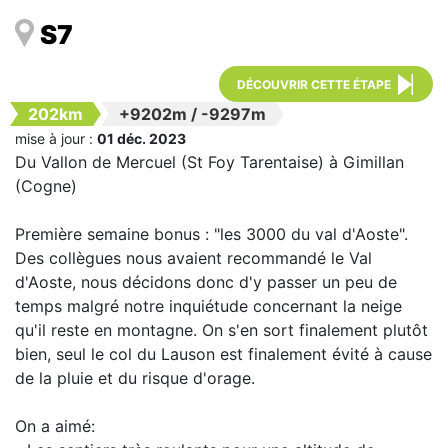
S7
DÉCOUVRIR CETTE ÉTAPE
202km
+9202m
/
-9297m
mise à jour :
01 déc. 2023
Du Vallon de Mercuel (St Foy Tarentaise) à Gimillan
(Cogne)
Première semaine bonus : "les 3000 du val d'Aoste".
Des collègues nous avaient recommandé le Val
d'Aoste, nous décidons donc d'y passer un peu de
temps malgré notre inquiétude concernant la neige
qu'il reste en montagne. On s'en sort finalement plutôt
bien, seul le col du Lauson est finalement évité à cause
de la pluie et du risque d'orage.
On a aimé: