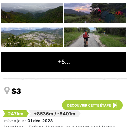
+5...
S3
DÉCOUVRIR CETTE ÉTAPE
247km
+8536m
/
-8401m
mise à jour :
01 déc. 2023