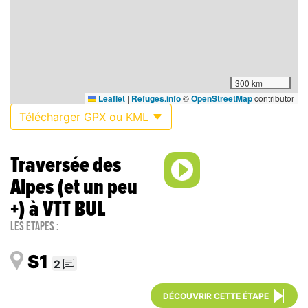
300 km
Leaflet
|
Refuges.info
©
OpenStreetMap
contributor
Télécharger GPX ou KML
Traversée des
Alpes (et un peu
+) à VTT BUL
Les étapes :
S1
2
DÉCOUVRIR CETTE ÉTAPE