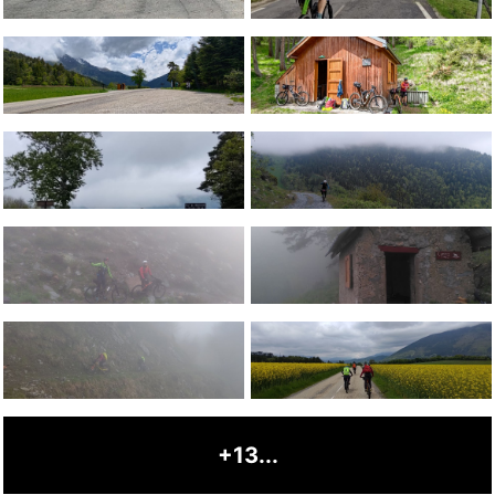
+13...