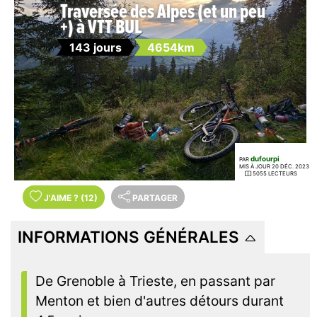
Traversée des Alpes (et un peu
+) à VTT BUL
143 jours
4654km
dufourpi
PAR
MIS À JOUR 20 DÉC. 2023
5055 LECTEURS
J'AIME
?
(12)
PARTAGER
INFORMATIONS GÉNÉRALES
De Grenoble à Trieste, en passant par
Menton et bien d'autres détours durant