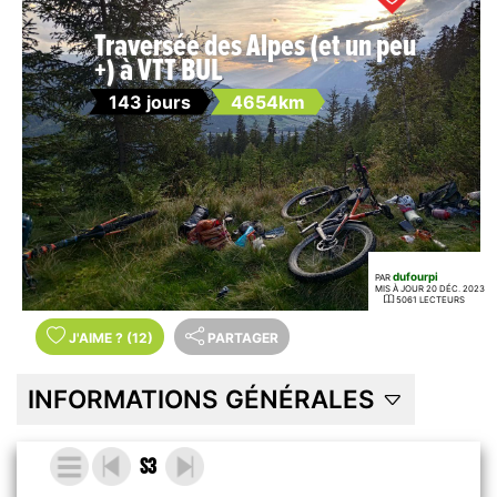
Traversée des Alpes (et un peu
+) à VTT BUL
143 jours
4654km
dufourpi
PAR
MIS À JOUR 20 DÉC. 2023
5061 LECTEURS
J'AIME
?
(12)
PARTAGER
INFORMATIONS GÉNÉRALES
S3