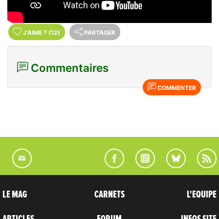
J'AIME
?
(12)
PARTAGER
Commentaires
COMMENTER
LE MAG
CARNETS
L'EQUIPE
ARTICLES
FORUM
INFOS SITE