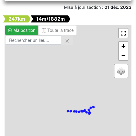
Mise à jour section :
01 déc. 2023
247km
14m/1882m
Ma position
Toute la trace
+
−