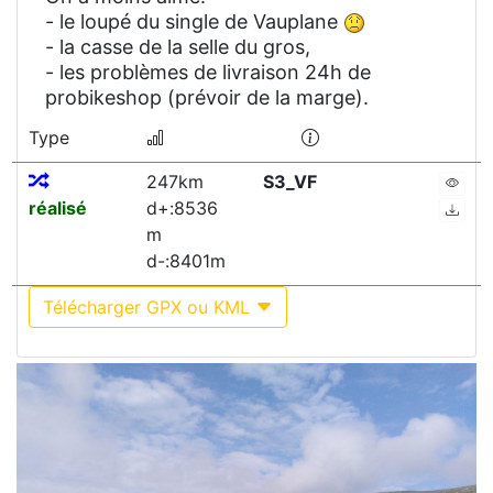
- le loupé du single de Vauplane
- la casse de la selle du gros,
- les problèmes de livraison 24h de
probikeshop (prévoir de la marge).
Type
247km
S3_VF
réalisé
d+:8536
m
d-:8401m
Télécharger GPX ou KML