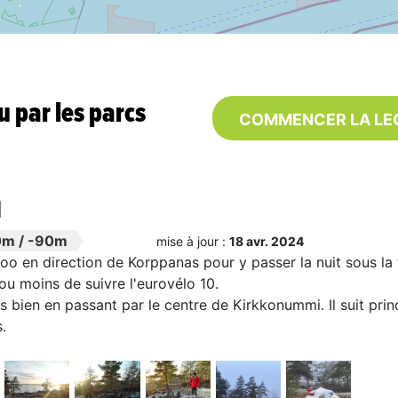
u par les parcs
COMMENCER LA LE
1
0m
/
-90m
mise à jour :
18 avr. 2024
o en direction de Korppanas pour y passer la nuit sous la 
 ou moins de suivre l'eurovélo 10.
très bien en passant par le centre de Kirkkonummi. Il suit pr
.