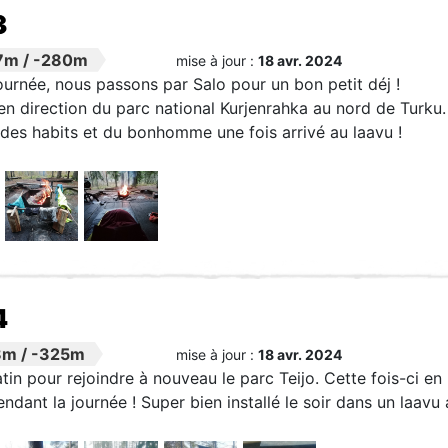
3
7m
/
-280m
mise à jour :
18 avr. 2024
urnée, nous passons par Salo pour un bon petit déj !
n direction du parc national Kurjenrahka au nord de Turku. I
des habits et du bonhomme une fois arrivé au laavu !
4
8m
/
-325m
mise à jour :
18 avr. 2024
in pour rejoindre à nouveau le parc Teijo. Cette fois-ci en 
endant la journée ! Super bien installé le soir dans un laav