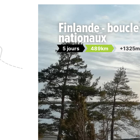
Finlande - boucle
nationaux
5 jours
489km
+1325m