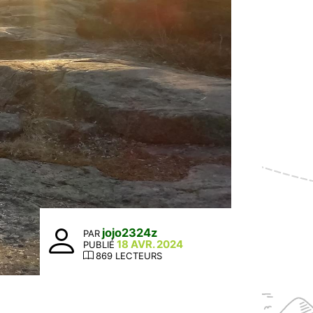
jojo2324z
PAR
18 AVR. 2024
PUBLIÉ
869 LECTEURS