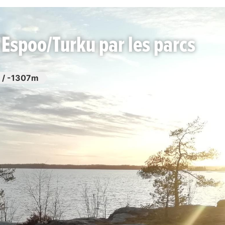
 Espoo/Turku par les parcs
 / -1307m