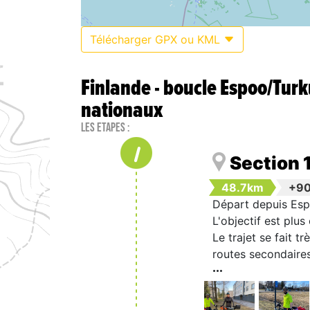
Télécharger GPX ou KML
Finlande - boucle Espoo/Turk
nationaux
Les étapes :
1
Section 
48.7km
+9
Départ depuis Espo
L'objectif est plus
Le trajet se fait 
routes secondaires