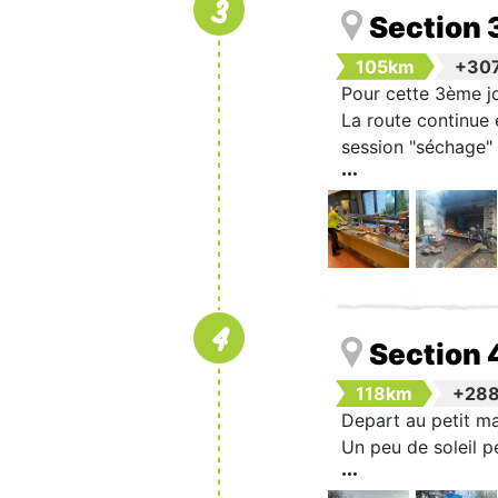
3
Section 
105km
+30
Pour cette 3ème jo
La route continue e
session "séchage" 
4
Section 
118km
+28
Depart au petit mat
Un peu de soleil p