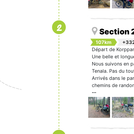
2
Section 
107km
+33
Départ de Korppana
Une belle et longue
Nous suivons en pa
Tenala. Pas du tou
Arrivés dans le par
chemins de randonn