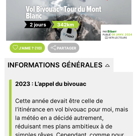
Vol Bivouac - Tour du Mont
Blanc
2 jours
342km
Bibarr
PAR
09 JANV. 2024
PUBLIÉ
1879 LECTEURS
J'AIME
?
(10)
PARTAGER
INFORMATIONS GÉNÉRALES
2023 : L’appel du bivouac
Cette année devait être celle de
l’itinérance en vol bivouac pour moi, mais
la météo en a décidé autrement,
réduisant mes plans ambitieux à de
simples rêves. Cependant, comme pour