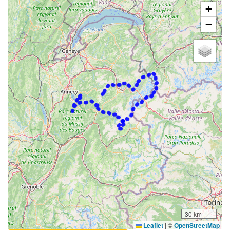
+
−
30 km
Leaflet
|
©
OpenStreetMap